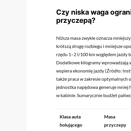
Czy niska waga ograni
przyczepą?
Niższa masa zwykle oznacza mniejszy 
krótszą drogę rozbiegu i mniejsze op
rzędu 1–2 l/100 km względem jazdy bez
Dodatkowe kilogramy wprowadzają wy
wspiera ekonomię jazdy (Źródło: In
także praca w zakresie optymalnych ob
jednostka napędowa generuje mniej h
w kabinie. Sumarycznie budżet paliw
Klasa auta
Masa
holującego
przyczepy