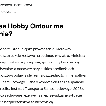
aczepowi i hamulcowi
 holowania
sa Hobby Ontour ma
nie?
 opory i stabilniejsze prowadzenie. Kierowcy
 lżejsze reakcje zestawu na podmuchy wiatru. Mniejsza
ięc zestaw szybciej reaguje na ruchy kierownicą.
idywalne, a manewry przy niskich prędkościach
osztów pojawia się realna oszczędność: mniej paliwa
du hamulcowego. Dane o wpływie ciężaru na spalanie
Źródło: Instytut Transportu Samochodowego, 2023).
wca zachowuje rezerwę na nieprzewidziane sytuacje
ie bezpieczeństwa za kierownicą.