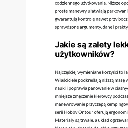
codziennego użytkowania. Niższe opor
proste manewry ułatwiają parkowanie 
gwarantują kontrolę nawet przy bocz
sprawdzone argumenty, dane i prakt
Jakie są zalety le
użytkowników?
Najczęściej wymieniane korzyści to ł
Właściciele podkreślają niższą masę 
nauki i poprawia panowanie w ciasny
mniejsze zmęczenie kierowcy podczas
manewrowanie przyczepą kempingową
serii Hobby Ontour oferują ergonomię
Materiały są trwałe, a układ ogrzewan
kierowców docenia, że lekka przycze