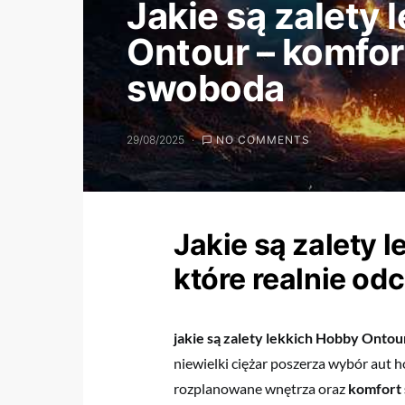
Jakie są zalety
Ontour – komfor
swoboda
29/08/2025
NO COMMENTS
Jakie są zalety 
które realnie od
jakie są zalety lekkich Hobby Ontou
niewielki ciężar poszerza wybór aut h
rozplanowane wnętrza oraz
komfort 