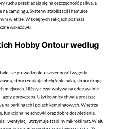
y ruchu przekładają się na oszczędność paliwa, a
na campingu. Systemy stabilizacji i hamulce
nym wietrze. W kolejnych sekcjach poznasz
yczne wskazówki.
kkich Hobby Ontour według
atwiejsze prowadzenie, oszczędność i wygoda.
własną, która redukuje obciążenie haka, skraca drogę
ch miejscach. Niższy ciężar wpływa na odczuwalnie
 jazdy z przyczepą. Użytkownicy chwalą prostsze
 na parkingach i polach kempingowych. Wnętrza
, funkcjonalne schowki oraz dobre doświetlenie.
ia i wentylacji utrzymuje stabilny mikroklimat. Wielu
pa pasuje do aut kompaktowych i crossoverów. To