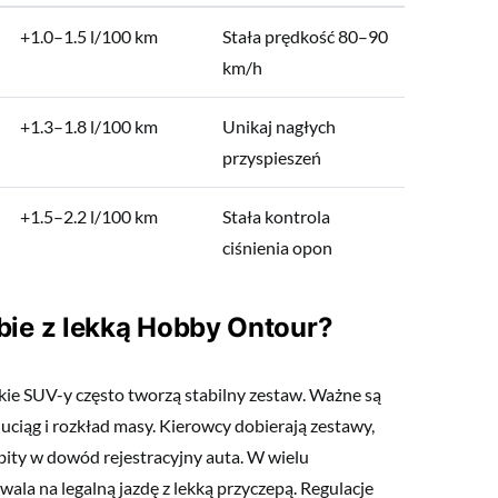
+1.0–1.5 l/100 km
Stała prędkość 80–90
km/h
+1.3–1.8 l/100 km
Unikaj nagłych
przyspieszeń
+1.5–2.2 l/100 km
Stała kontrola
ciśnienia opon
bie z lekką Hobby Ontour?
kie SUV-y często tworzą stabilny zestaw. Ważne są
uciąg i rozkład masy. Kierowcy dobierają zestawy,
ity w dowód rejestracyjny auta. W wielu
wala na legalną jazdę z lekką przyczepą. Regulacje