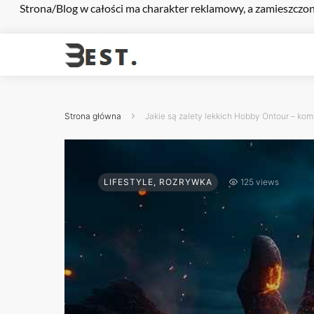
Strona/Blog w całości ma charakter reklamowy, a zamieszczon
Strona główna
Jakie są zalety lekkich Hobby Ontour – ko
LIFESTYLE, ROZRYWKA
125 views