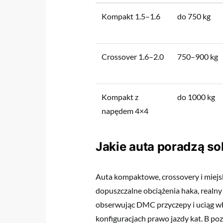
Kompakt 1.5–1.6
do 750 kg
Crossover 1.6–2.0
750–900 kg
Kompakt z
do 1000 kg
napędem 4×4
Jakie auta poradzą so
Auta kompaktowe, crossovery i miejs
dopuszczalne obciążenia haka, realny 
obserwując DMC przyczepy i uciąg wb
konfiguracjach prawo jazdy kat. B poz