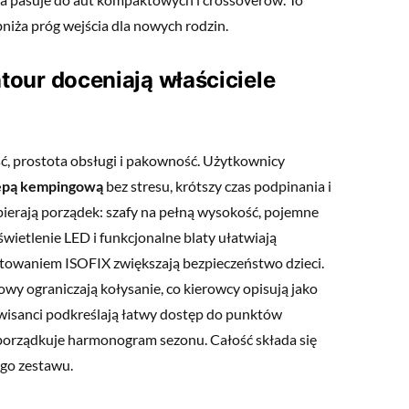
niża próg wejścia dla nowych rodzin.
our doceniają właściciele
ć, prostota obsługi i pakowność. Użytkownicy
epą kempingową
bez stresu, krótszy czas podpinania i
erają porządek: szafy na pełną wysokość, pojemne
ietlenie LED i funkcjonalne blaty ułatwiają
otowaniem ISOFIX zwiększają bezpieczeństwo dzieci.
owy ograniczają kołysanie, co kierowcy opisują jako
rwisanci podkreślają łatwy dostęp do punktów
 porządkuje harmonogram sezonu. Całość składa się
ego zestawu.