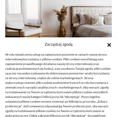
Zarządzaj zgodą
W celu świadczenia usług na najwyższym poziomie w ramach naszej strony
internetowej korzystamy z plików cookies. Pliki cookies umożliwiają nam
zapewnienie prawidłowego działania naszej strony internetowej oraz
realizację podstawowych jej funkcji, a po uzyskaniu Twojej zgody, pliki cookies
Podłoga do przedpokoju przy wejściu
są przez nas wykorzystywane do dokonywania pomiarów i analiz korzystania
ze strony internetowej, a także do celów marketingowych. Strona
do domu: jak nie pomylić estetyki z
wykorzystuje również pliki cookies podmiotów trzecich w celu korzystania z
praktyką
zewnętrznych narzędzi analitycznych i marketingowych. Aby wyrazić zgodę
na instalowanie na Twoim urządzeniu końcowym plików cookies wszystkich
10/06/2026
wskazanych wyżej kategorii kliknij przycisk "Akceptuję". Poszczególne
ustawienia plików cookies możesz zmieniać po kliknięciu przycisku „Zobacz
preferencje”. Jeśli ustawienia odpowiadają Twoim preferencjom, aby wyrazić
zgodę na instalowanie plików cookies na Twoim urządzeniu końcowym w
wybranym przez Ciebie zakresie kliknij przycisk "Akceptuję". Szczegółowe