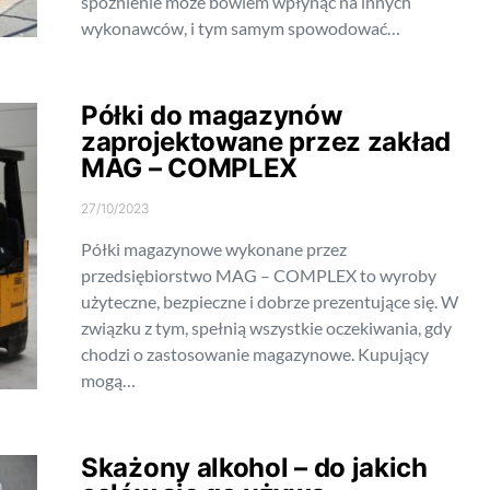
spóźnienie może bowiem wpłynąć na innych
wykonawców, i tym samym spowodować…
Półki do magazynów
zaprojektowane przez zakład
MAG – COMPLEX
27/10/2023
Półki magazynowe wykonane przez
przedsiębiorstwo MAG – COMPLEX to wyroby
użyteczne, bezpieczne i dobrze prezentujące się. W
związku z tym, spełnią wszystkie oczekiwania, gdy
chodzi o zastosowanie magazynowe. Kupujący
mogą…
Skażony alkohol – do jakich