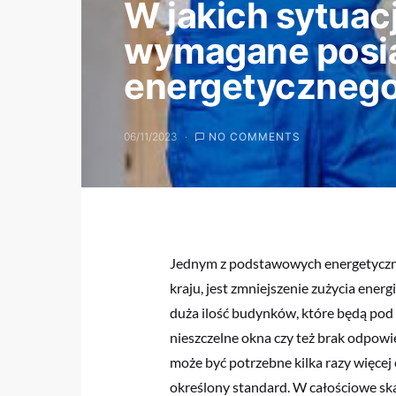
W jakich sytuacj
wymagane posi
energetyczneg
06/11/2023
NO COMMENTS
Jednym z podstawowych energetyczny
kraju, jest zmniejszenie zużycia energ
duża ilość budynków, które będą pod
nieszczelne okna czy też brak odpowie
może być potrzebne kilka razy więcej
określony standard. W całościowe skal