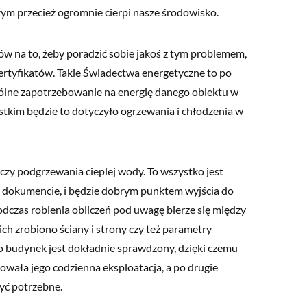
czym przecież ogromnie cierpi nasze środowisko.
w na to, żeby poradzić sobie jakoś z tym problemem,
ertyfikatów. Takie Świadectwa energetyczne to po
ólne zapotrzebowanie na energię danego obiektu w
tkim będzie to dotyczyło ogrzewania i chłodzenia w
a czy podgrzewania cieplej wody. To wszystko jest
 dokumencie, i będzie dobrym punktem wyjścia do
odczas robienia obliczeń pod uwagę bierze się między
kich zrobiono ściany i strony czy też parametry
o budynek jest dokładnie sprawdzony, dzięki czemu
owała jego codzienna eksploatacja, a po drugie
yć potrzebne.