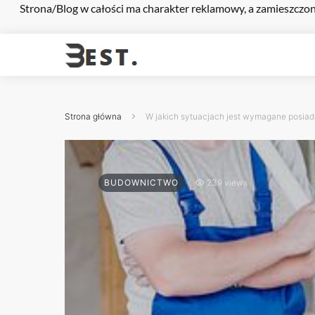
Strona/Blog w całości ma charakter reklamowy, a zamieszczon
Strona główna
W jakich sytuacjach jest wymagane posia
BUDOWNICTWO
239 views