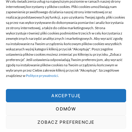
W celu świadczenia usług na najwyższym poziomie w ramach naszej strony
internetowej korzystamy z plików cookies. Pliki cookies umożliwiają nam
zapewnienie prawidłowego działania naszej strony internetowej oraz
realizację podstawowych jej funkcji, a po uzyskaniu Twojej zgody, pliki cookies
są przez nas wykorzystywane do dokonywania pomiarów i analiz korzystania
ze strony internetowej, a także do celów marketingowych. Strona
Przeniesienie księgowości JDG do
wykorzystuje również pliki cookies podmiotów trzecich w celu korzystania z
nowego biura: kroki
zewnętrznych narzędzi analitycznych i marketingowych. Aby wyrazić zgodę
na instalowanie na Twoim urządzeniu końcowym plików cookies wszystkich
21/06/2026
wskazanych wyżej kategorii kliknij przycisk "Akceptuję". Poszczególne
ustawienia plików cookies możesz zmieniać po kliknięciu przycisku „Zobacz
preferencje”. Jeśli ustawienia odpowiadają Twoim preferencjom, aby wyrazić
zgodę na instalowanie plików cookies na Twoim urządzeniu końcowym w
wybranym przez Ciebie zakresie kliknij przycisk "Akceptuję". Szczegółowe
znajdziesz w
Polityce prywatności
.
Best.
AKCEPTUJĘ
Best. to miejsce w którym znajdziesz informacje najlepiej dobrane
do ciebie. To miejsce na wyselekcjonowane, wartościowe
ODMÓW
publikacje, których nigdzie indziej nie ma. Miejsce jest tworzone
przez ciekawych ludzi, ludzi pełnych pasji.
wizytówki nap
ZOBACZ PREFERENCJE