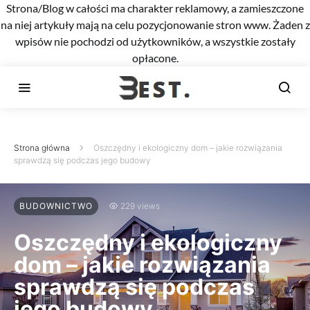
Strona/Blog w całości ma charakter reklamowy, a zamieszczone
na niej artykuły mają na celu pozycjonowanie stron www. Żaden z
wpisów nie pochodzi od użytkowników, a wszystkie zostały
opłacone.
Strona główna
Oszczędny i ekologiczny dom – jakie rozwiązania
sprawdzą się podczas jego budowy
BUDOWNICTWO
229 views
Oszczędny i ekologiczny
dom – jakie rozwiązania
sprawdzą się podczas
jego budowy