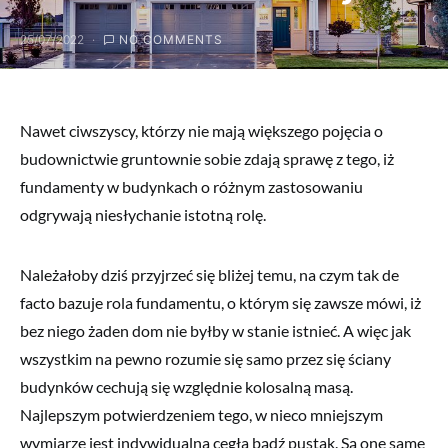
25/07/2022
NO COMMENTS
Nawet ciwszyscy, którzy nie mają większego pojęcia o
budownictwie gruntownie sobie zdają sprawę z tego, iż
fundamenty w budynkach o różnym zastosowaniu
odgrywają niesłychanie istotną rolę.
Należałoby dziś przyjrzeć się bliżej temu, na czym tak de
facto bazuje rola fundamentu, o którym się zawsze mówi, iż
bez niego żaden dom nie byłby w stanie istnieć. A więc jak
wszystkim na pewno rozumie się samo przez się ściany
budynków cechują się względnie kolosalną masą.
Najlepszym potwierdzeniem tego, w nieco mniejszym
wymiarze jest indywidualna cegła bądź pustak. Są one same