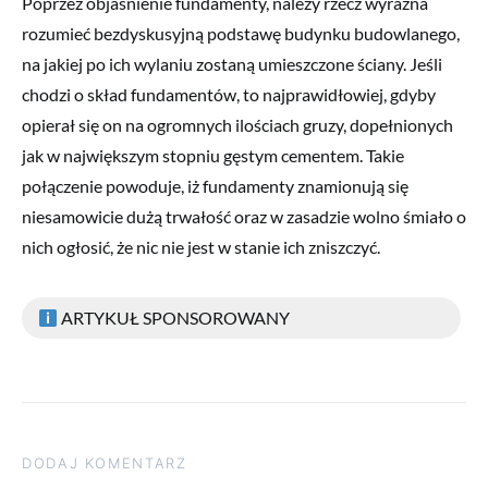
Poprzez objaśnienie fundamenty, należy rzecz wyraźna
rozumieć bezdyskusyjną podstawę budynku budowlanego,
na jakiej po ich wylaniu zostaną umieszczone ściany. Jeśli
chodzi o skład fundamentów, to najprawidłowiej, gdyby
opierał się on na ogromnych ilościach gruzy, dopełnionych
jak w największym stopniu gęstym cementem. Takie
połączenie powoduje, iż fundamenty znamionują się
niesamowicie dużą trwałość oraz w zasadzie wolno śmiało o
nich ogłosić, że nic nie jest w stanie ich zniszczyć.
ARTYKUŁ SPONSOROWANY
DODAJ KOMENTARZ