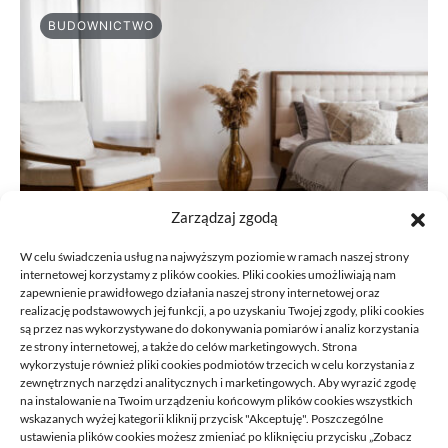
BUDOWNICTWO
Zarządzaj zgodą
W celu świadczenia usług na najwyższym poziomie w ramach naszej strony
internetowej korzystamy z plików cookies. Pliki cookies umożliwiają nam
zapewnienie prawidłowego działania naszej strony internetowej oraz
realizację podstawowych jej funkcji, a po uzyskaniu Twojej zgody, pliki cookies
Podłoga do przedpokoju przy wejściu
są przez nas wykorzystywane do dokonywania pomiarów i analiz korzystania
ze strony internetowej, a także do celów marketingowych. Strona
do domu: jak nie pomylić estetyki z
wykorzystuje również pliki cookies podmiotów trzecich w celu korzystania z
praktyką
zewnętrznych narzędzi analitycznych i marketingowych. Aby wyrazić zgodę
na instalowanie na Twoim urządzeniu końcowym plików cookies wszystkich
10/06/2026
wskazanych wyżej kategorii kliknij przycisk "Akceptuję". Poszczególne
ustawienia plików cookies możesz zmieniać po kliknięciu przycisku „Zobacz