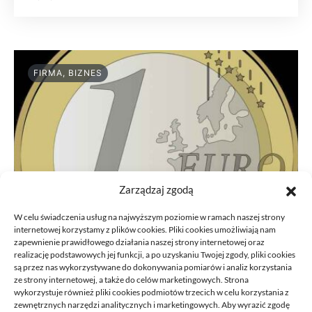
FIRMA, BIZNES
Zarządzaj zgodą
W celu świadczenia usług na najwyższym poziomie w ramach naszej strony
internetowej korzystamy z plików cookies. Pliki cookies umożliwiają nam
zapewnienie prawidłowego działania naszej strony internetowej oraz
realizację podstawowych jej funkcji, a po uzyskaniu Twojej zgody, pliki cookies
są przez nas wykorzystywane do dokonywania pomiarów i analiz korzystania
ze strony internetowej, a także do celów marketingowych. Strona
Przeniesienie księgowości JDG do
wykorzystuje również pliki cookies podmiotów trzecich w celu korzystania z
nowego biura: kroki
zewnętrznych narzędzi analitycznych i marketingowych. Aby wyrazić zgodę