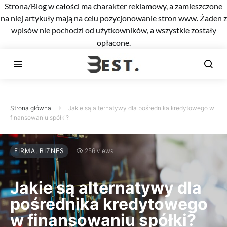
Strona/Blog w całości ma charakter reklamowy, a zamieszczone
na niej artykuły mają na celu pozycjonowanie stron www. Żaden z
wpisów nie pochodzi od użytkowników, a wszystkie zostały
opłacone.
Strona główna
Jakie są alternatywy dla pośrednika kredytowego w
finansowaniu spółki?
FIRMA, BIZNES
256 views
Jakie są alternatywy dla
pośrednika kredytowego
w finansowaniu spółki?