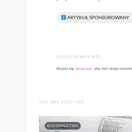
ARTYKUŁ SPONSOROWANY
DODAJ KOMENTARZ
Musisz się
zalogować
, aby móc dodać koment
YOU MAY ALSO LIKE
BUDOWNICTWO