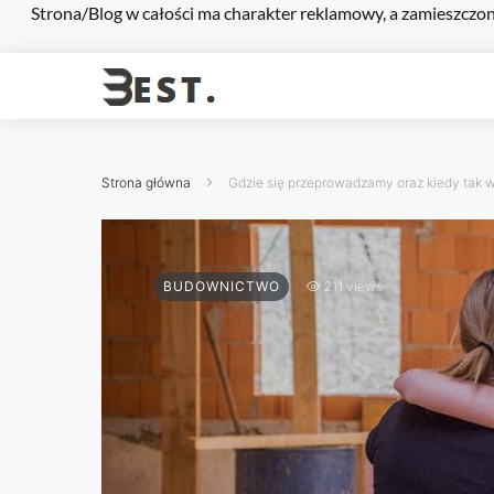
Strona/Blog w całości ma charakter reklamowy, a zamieszczon
Strona główna
Gdzie się przeprowadzamy oraz kiedy tak w
BUDOWNICTWO
211 views