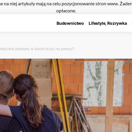
e na niej artykuły mają na celu pozycjonowanie stron www. Żade
opłacone.
Budownictwo
Lifestyle, Rozrywka
łaściwie jesteśmy w stanie liczyć na pomoc?