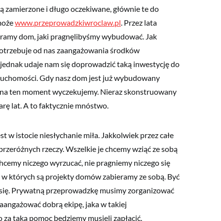
ą zamierzone i długo oczekiwane, głównie te do
może
www.przeprowadzkiwroclaw.pl
. Przez lata
ramy dom, jaki pragnęlibyśmy wybudować. Jak
 potrzebuje od nas zaangażowania środków
ednak udaje nam się doprowadzić taką inwestycję do
ruchomości. Gdy nasz dom jest już wybudowany
 na ten moment wyczekujemy. Nieraz skonstruowany
rę lat. A to faktycznie mnóstwo.
w istocie niesłychanie miła. Jakkolwiek przez całe
 przeróżnych rzeczy. Wszelkie je chcemy wziąć ze sobą
hcemy niczego wyrzucać, nie pragniemy niczego się
w których są projekty domów zabieramy ze sobą. Być
 się. Prywatną przeprowadzkę musimy zorganizować
aangażować dobrą ekipę, jaka w takiej
za taką pomoc będziemy musieli zapłacić.