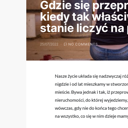
Gdzie się prze
kiedy tak właśc
stanie liczyć n
25/07/2022
NO COMMENTS
Nasze życie układa się nadzwyczaj róż
nigdzie i od lat mieszkamy w stwor
mieście. Bywa jednak i tak, iż przep
nieruchomości, do której wyjedziemy, 
wówczas, gdy nie do końca tego chcem
na wszystko, co się w nim dzieje mam