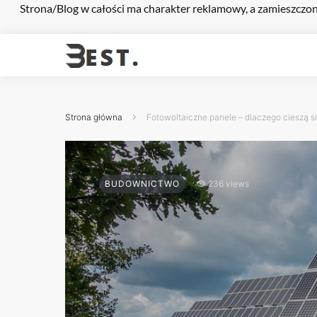
Strona/Blog w całości ma charakter reklamowy, a zamieszczon
Strona główna
Fotowoltaiczne panele – dlaczego cieszą s
BUDOWNICTWO
236 views