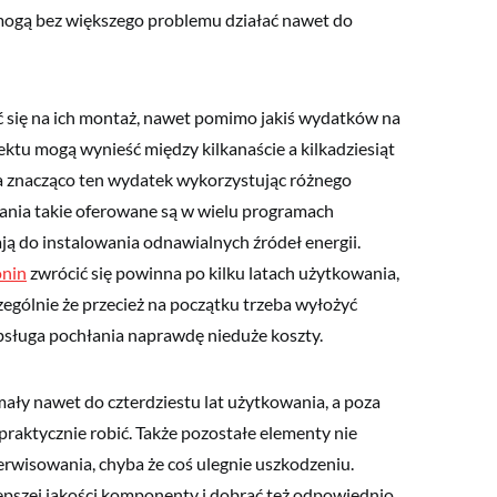
ogą bez większego problemu działać nawet do
 się na ich montaż, nawet pomimo jakiś wydatków na
ektu mogą wynieść między kilkanaście a kilkadziesiąt
iża znacząco ten wydatek wykorzystując różnego
ania takie oferowane są w wielu programach
mają do instalowania odnawialnych źródeł energii.
onin
zwrócić się powinna po kilku latach użytkowania,
zególnie że przecież na początku trzeba wyłożyć
bsługa pochłania naprawdę nieduże koszty.
mały nawet do czterdziestu lat użytkowania, a poza
 praktycznie robić. Także pozostałe elementy nie
wisowania, chyba że coś ulegnie uszkodzeniu.
epszej jakości komponenty i dobrać też odpowiednio