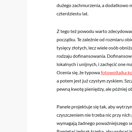
dużego zachmurzenia, a dodatkowo m
czterdziestu lat.
Z tego też powodu warto zdecydować
początku. Te zależnie od rozmiaru obi
tysięcy złotych, lecz wiele osób obn
rodzaju dofinansowania. Dofinansow
lokalnych i unijnych, i zachęcić one 
Ocenia się, że typowa
fotowoltaika k
a potem jest już czystym zyskiem. Szc
pewną kwotę pieniędzy, ale później o
Panele projektuje się tak, aby wytrzy
czyszczeniem nie trzeba nic przy nich
wymagają żadnego poważniejszego ser
Pamiętać jednak trzeba, aby wybrać l