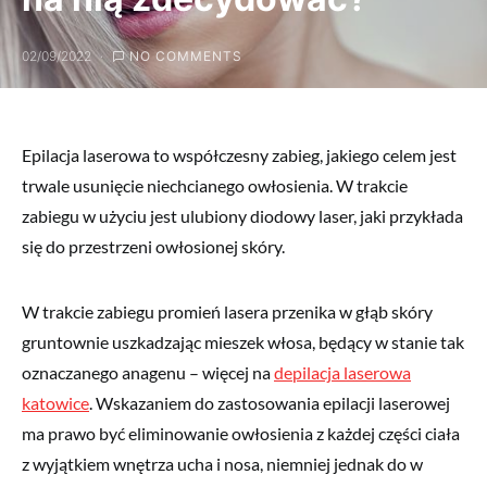
02/09/2022
NO COMMENTS
Epilacja laserowa to współczesny zabieg, jakiego celem jest
trwale usunięcie niechcianego owłosienia. W trakcie
zabiegu w użyciu jest ulubiony diodowy laser, jaki przykłada
się do przestrzeni owłosionej skóry.
W trakcie zabiegu promień lasera przenika w głąb skóry
gruntownie uszkadzając mieszek włosa, będący w stanie tak
oznaczanego anagenu – więcej na
depilacja laserowa
katowice
. Wskazaniem do zastosowania epilacji laserowej
ma prawo być eliminowanie owłosienia z każdej części ciała
z wyjątkiem wnętrza ucha i nosa, niemniej jednak do w