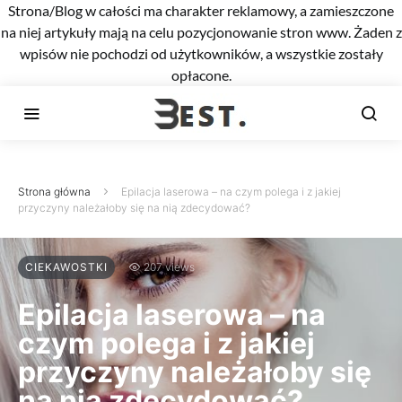
Strona/Blog w całości ma charakter reklamowy, a zamieszczone
na niej artykuły mają na celu pozycjonowanie stron www. Żaden z
wpisów nie pochodzi od użytkowników, a wszystkie zostały
opłacone.
Strona główna
Epilacja laserowa – na czym polega i z jakiej
przyczyny należałoby się na nią zdecydować?
CIEKAWOSTKI
207 views
Epilacja laserowa – na
czym polega i z jakiej
przyczyny należałoby się
na nią zdecydować?