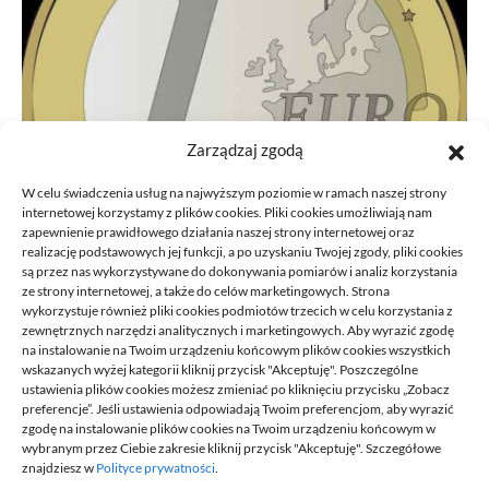
Zarządzaj zgodą
W celu świadczenia usług na najwyższym poziomie w ramach naszej strony
internetowej korzystamy z plików cookies. Pliki cookies umożliwiają nam
zapewnienie prawidłowego działania naszej strony internetowej oraz
realizację podstawowych jej funkcji, a po uzyskaniu Twojej zgody, pliki cookies
są przez nas wykorzystywane do dokonywania pomiarów i analiz korzystania
ze strony internetowej, a także do celów marketingowych. Strona
Przeniesienie księgowości JDG do
wykorzystuje również pliki cookies podmiotów trzecich w celu korzystania z
nowego biura: kroki
zewnętrznych narzędzi analitycznych i marketingowych. Aby wyrazić zgodę
na instalowanie na Twoim urządzeniu końcowym plików cookies wszystkich
21/06/2026
wskazanych wyżej kategorii kliknij przycisk "Akceptuję". Poszczególne
ustawienia plików cookies możesz zmieniać po kliknięciu przycisku „Zobacz
preferencje”. Jeśli ustawienia odpowiadają Twoim preferencjom, aby wyrazić
zgodę na instalowanie plików cookies na Twoim urządzeniu końcowym w
wybranym przez Ciebie zakresie kliknij przycisk "Akceptuję". Szczegółowe
znajdziesz w
Polityce prywatności
.