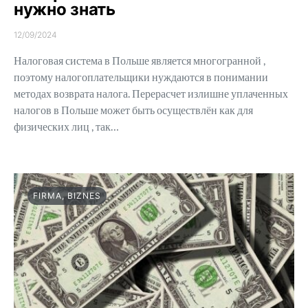
нужно знать
12/09/2024
Налоговая система в Польше является многогранной ,
поэтому налогоплательщики нуждаются в понимании
методах возврата налога. Перерасчет излишне уплаченных
налогов в Польше может быть осуществлён как для
физических лиц , так…
FIRMA, BIZNES