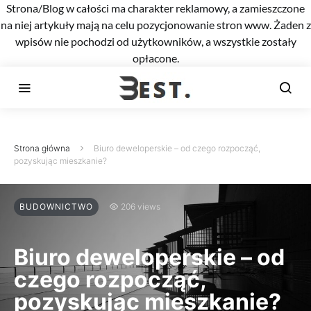
Strona/Blog w całości ma charakter reklamowy, a zamieszczone
na niej artykuły mają na celu pozycjonowanie stron www. Żaden z
wpisów nie pochodzi od użytkowników, a wszystkie zostały
opłacone.
Strona główna
Biuro deweloperskie – od czego rozpocząć,
pozyskując mieszkanie?
BUDOWNICTWO
206 views
Biuro deweloperskie – od
czego rozpocząć,
pozyskując mieszkanie?