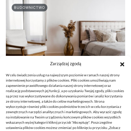
BUDOWNICTWO
Zarządzaj zgodą
W celu świadczenia usług na najwyższym poziomie w ramach naszej strony
internetowej korzystamy z plików cookies. Pliki cookies umożliwiają nam
zapewnienie prawidłowego działania naszej strony internetowej oraz
realizację podstawowych jej funkcji, a po uzyskaniu Twojej zgody, pliki cookies
Podłoga do przedpokoju przy wejściu
są przez nas wykorzystywane do dokonywania pomiarów i analiz korzystania
ze strony internetowej, a także do celów marketingowych. Strona
do domu: jak nie pomylić estetyki z
wykorzystuje również pliki cookies podmiotów trzecich w celu korzystania z
praktyką
zewnętrznych narzędzi analitycznych i marketingowych. Aby wyrazić zgodę
na instalowanie na Twoim urządzeniu końcowym plików cookies wszystkich
10/06/2026
wskazanych wyżej kategorii kliknij przycisk "Akceptuję". Poszczególne
ustawienia plików cookies możesz zmieniać po kliknięciu przycisku „Zobacz