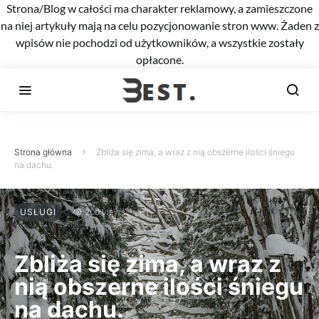
Strona/Blog w całości ma charakter reklamowy, a zamieszczone
na niej artykuły mają na celu pozycjonowanie stron www. Żaden z
wpisów nie pochodzi od użytkowników, a wszystkie zostały
opłacone.
Strona główna
Zbliża się zima, a wraz z nią obszerne ilości śniegu
na dachu.
USŁUGI
200 views
Zbliża się zima, a wraz z
nią obszerne ilości śniegu
na dachu.