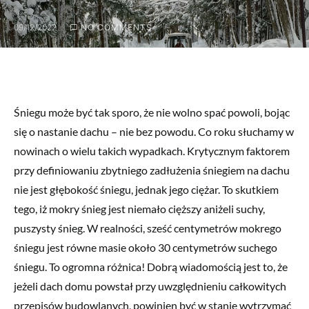
09/12/2022
NO COMMENTS
Śniegu może być tak sporo, że nie wolno spać powoli, bojąc
się o nastanie dachu – nie bez powodu. Co roku słuchamy w
nowinach o wielu takich wypadkach. Krytycznym faktorem
przy definiowaniu zbytniego zadłużenia śniegiem na dachu
nie jest głębokość śniegu, jednak jego ciężar. To skutkiem
tego, iż mokry śnieg jest niemało cięższy aniżeli suchy,
puszysty śnieg. W realności, sześć centymetrów mokrego
śniegu jest równe masie około 30 centymetrów suchego
śniegu. To ogromna różnica! Dobrą wiadomością jest to, że
jeżeli dach domu powstał przy uwzględnieniu całkowitych
przepisów budowlanych, powinien być w stanie wytrzymać