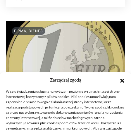
FIRMA, BIZNES
Zarządzaj zgodą
W celu świadczenia usług na najwyższym poziomie w ramach naszej strony
internetowej korzystamy z plików cookies. Pliki cookies umożliwiają nam
zapewnienie prawidłowego działania naszej strony internetowej oraz
realizację podstawowych jej funkcji, a po uzyskaniu Twojej zgody, pliki cookies
są przez nas wykorzystywane do dokonywania pomiarów i analiz korzystania
ze strony internetowej, a także do celów marketingowych. Strona
Przeniesienie księgowości JDG do
wykorzystuje również pliki cookies podmiotów trzecich w celu korzystania z
nowego biura: kroki
zewnętrznych narzędzi analitycznych i marketingowych. Aby wyrazić zgodę