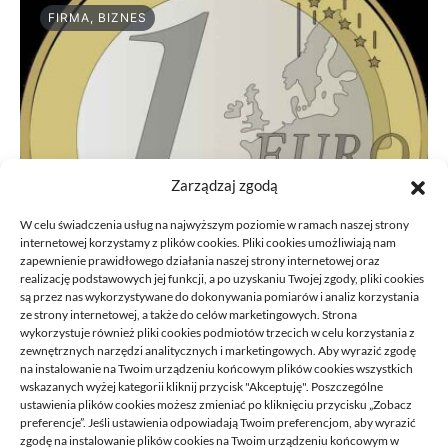
FIRMA, BIZNES
Zarządzaj zgodą
W celu świadczenia usług na najwyższym poziomie w ramach naszej strony
internetowej korzystamy z plików cookies. Pliki cookies umożliwiają nam
zapewnienie prawidłowego działania naszej strony internetowej oraz
realizację podstawowych jej funkcji, a po uzyskaniu Twojej zgody, pliki cookies
są przez nas wykorzystywane do dokonywania pomiarów i analiz korzystania
ze strony internetowej, a także do celów marketingowych. Strona
Przeniesienie księgowości JDG do
wykorzystuje również pliki cookies podmiotów trzecich w celu korzystania z
nowego biura: kroki
zewnętrznych narzędzi analitycznych i marketingowych. Aby wyrazić zgodę
na instalowanie na Twoim urządzeniu końcowym plików cookies wszystkich
21/06/2026
wskazanych wyżej kategorii kliknij przycisk "Akceptuję". Poszczególne
ustawienia plików cookies możesz zmieniać po kliknięciu przycisku „Zobacz
preferencje”. Jeśli ustawienia odpowiadają Twoim preferencjom, aby wyrazić
zgodę na instalowanie plików cookies na Twoim urządzeniu końcowym w