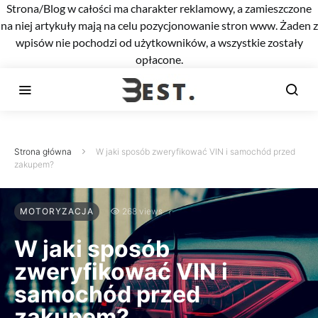
Strona/Blog w całości ma charakter reklamowy, a zamieszczone
na niej artykuły mają na celu pozycjonowanie stron www. Żaden z
wpisów nie pochodzi od użytkowników, a wszystkie zostały
opłacone.
Strona główna
W jaki sposób zweryfikować VIN i samochód przed
zakupem?
MOTORYZACJA
268 views
W jaki sposób
zweryfikować VIN i
samochód przed
zakupem?