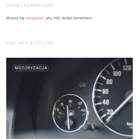
DODAJ KOMENTARZ
Musisz się
zalogować
, aby móc dodać komentarz.
YOU MAY ALSO LIKE
MOTORYZACJA