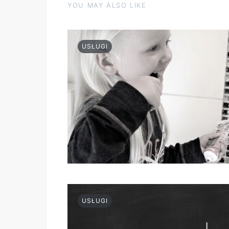
YOU MAY ALSO LIKE
USŁUGI
USŁUGI