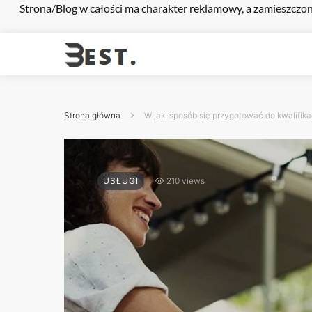
Strona/Blog w całości ma charakter reklamowy, a zamieszczon
Strona główna
W jaki sposób się przygotować do kwalifik
USŁUGI
210 views