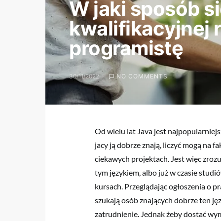
W jaki sposób s
kwalifikacyjnej
programistę
30/11/2022
NO COMMENTS
Od wielu lat Java jest najpopularniej
jacy ją dobrze znają, liczyć mogą na f
ciekawych projektach. Jest więc zroz
tym językiem, albo już w czasie studi
kursach. Przeglądając ogłoszenia o p
szukają osób znających dobrze ten ję
zatrudnienie. Jednak żeby dostać wym