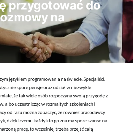
ię przygotować do
 rozmowy na
szym językiem programowania na świecie. Specjaliści,
aktycznie spore pensje oraz udział w niezwykle
umiałe, że tak wiele osób rozpoczyna swoją przygodę z
ów, albo uczestnicząc w rozmaitych szkoleniach i
racy od razu można zobaczyć, że również pracodawcy
zyk, dzięki czemu każdy kto go zna ma spore szanse na
arzoną pracę, to wcześniej trzeba przejść całą