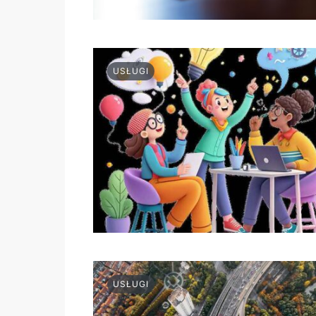
USŁUGI
USŁUGI