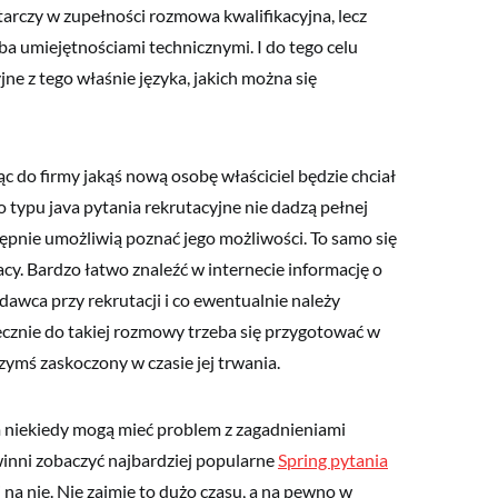
arczy w zupełności rozmowa kwalifikacyjna, lecz
eba umiejętnościami technicznymi. I do tego celu
jne z tego właśnie języka, jakich można się
ąc do firmy jakąś nową osobę właściciel będzie chciał
o typu java pytania rekrutacyjne nie dadzą pełnej
tępnie umożliwią poznać jego możliwości. To samo się
cy. Bardzo łatwo znaleźć w internecie informację o
dawca przy rekrutacji i co ewentualnie należy
ecznie do takiej rozmowy trzeba się przygotować w
zymś zaskoczony w czasie jej trwania.
 niekiedy mogą mieć problem z zagadnieniami
winni zobaczyć najbardziej popularne
Spring pytania
 na nie. Nie zajmie to dużo czasu, a na pewno w