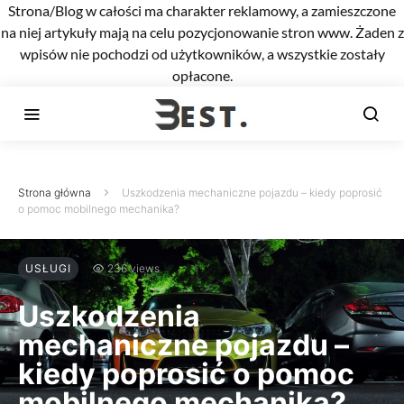
Strona/Blog w całości ma charakter reklamowy, a zamieszczone
na niej artykuły mają na celu pozycjonowanie stron www. Żaden z
wpisów nie pochodzi od użytkowników, a wszystkie zostały
opłacone.
Strona główna
Uszkodzenia mechaniczne pojazdu – kiedy poprosić
o pomoc mobilnego mechanika?
USŁUGI
236 views
Uszkodzenia
mechaniczne pojazdu –
kiedy poprosić o pomoc
mobilnego mechanika?