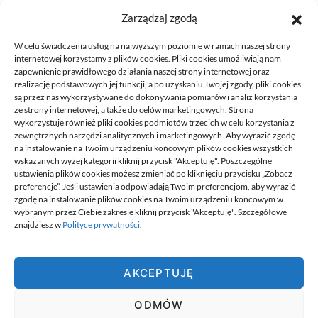
Zarządzaj zgodą
W celu świadczenia usług na najwyższym poziomie w ramach naszej strony
internetowej korzystamy z plików cookies. Pliki cookies umożliwiają nam
zapewnienie prawidłowego działania naszej strony internetowej oraz
realizację podstawowych jej funkcji, a po uzyskaniu Twojej zgody, pliki cookies
są przez nas wykorzystywane do dokonywania pomiarów i analiz korzystania
ze strony internetowej, a także do celów marketingowych. Strona
Przeniesienie księgowości JDG do
wykorzystuje również pliki cookies podmiotów trzecich w celu korzystania z
nowego biura: kroki
zewnętrznych narzędzi analitycznych i marketingowych. Aby wyrazić zgodę
na instalowanie na Twoim urządzeniu końcowym plików cookies wszystkich
21/06/2026
wskazanych wyżej kategorii kliknij przycisk "Akceptuję". Poszczególne
ustawienia plików cookies możesz zmieniać po kliknięciu przycisku „Zobacz
preferencje”. Jeśli ustawienia odpowiadają Twoim preferencjom, aby wyrazić
zgodę na instalowanie plików cookies na Twoim urządzeniu końcowym w
wybranym przez Ciebie zakresie kliknij przycisk "Akceptuję". Szczegółowe
znajdziesz w
Polityce prywatności
.
Best.
AKCEPTUJĘ
Best. to miejsce w którym znajdziesz informacje najlepiej dobrane
do ciebie. To miejsce na wyselekcjonowane, wartościowe
ODMÓW
publikacje, których nigdzie indziej nie ma. Miejsce jest tworzone