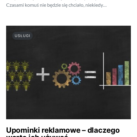
Czasami komuś nie będzie się chciało, niekiedy…
USŁUGI
Upominki reklamowe – dlaczego