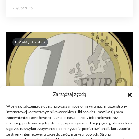
23/06/2026
FIRMA, BIZNES
Zarządzaj zgodą
W celu świadczenia usług na najwyższym poziomie w ramach naszej strony
internetowej korzystamy z plików cookies. Pliki cookies umożliwiają nam
zapewnienie prawidłowego działania naszej strony internetowej oraz
realizację podstawowych jej funkcji, a po uzyskaniu Twojej zgody, pliki cookies
są przez nas wykorzystywane do dokonywania pomiarów i analiz korzystania
ze strony internetowej, a także do celów marketingowych. Strona
Przeniesienie księgowości JDG do