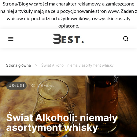
Strona/Blog w całości ma charakter reklamowy, a zamieszczone
na niej artykuły mają na celu pozycjonowanie stron www. Żaden z
wpisów nie pochodzi od użytkowników, a wszystkie zostały
opłacone.
Strona główna
Świat Alkoholi: niemały asortyment whisky
USŁUGI
246 views
Świat Alkoholi: niemały
asortyment whisky