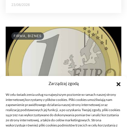
23/06/2026
FIRMA, BIZNES
Zarządzaj zgodą
W celu świadczenia usług na najwyższym poziomie w ramach naszej strony
internetowej korzystamy z plików cookies. Pliki cookies umożliwiają nam
zapewnienie prawidłowego działania naszej strony internetowej oraz
realizację podstawowych jej funkcji, a po uzyskaniu Twojej zgody, pliki cookies
są przez nas wykorzystywane do dokonywania pomiarów i analiz korzystania
ze strony internetowej, a także do celów marketingowych. Strona
Przeniesienie księgowości JDG do
wykorzystuje również pliki cookies podmiotów trzecich w celu korzystania z