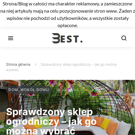
Strona/Blog w całości ma charakter reklamowy, a zamieszczone
na niej artykuły mają na celu pozycjonowanie stron www. Żaden z
wpisów nie pochodzi od użytkowników, a wszystkie zostały
opłacone.
Strona główna
Sprawdzony sklep ogrodniczy – jak go można
wybrać
DOM, WOKÓŁ DOMU
266 views
Sprawdzony sklep
ogrodniczy – jak go
można wybrać