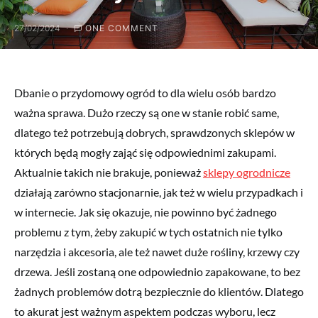
27/02/2024
ONE COMMENT
Dbanie o przydomowy ogród to dla wielu osób bardzo
ważna sprawa. Dużo rzeczy są one w stanie robić same,
dlatego też potrzebują dobrych, sprawdzonych sklepów w
których będą mogły zająć się odpowiednimi zakupami.
Aktualnie takich nie brakuje, ponieważ
sklepy ogrodnicze
działają zarówno stacjonarnie, jak też w wielu przypadkach i
w internecie. Jak się okazuje, nie powinno być żadnego
problemu z tym, żeby zakupić w tych ostatnich nie tylko
narzędzia i akcesoria, ale też nawet duże rośliny, krzewy czy
drzewa. Jeśli zostaną one odpowiednio zapakowane, to bez
żadnych problemów dotrą bezpiecznie do klientów. Dlatego
to akurat jest ważnym aspektem podczas wyboru, lecz