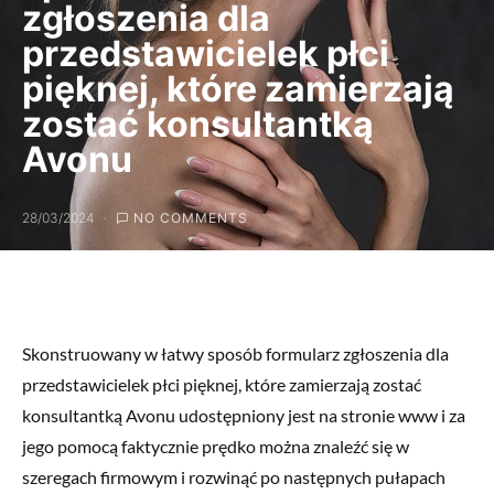
zgłoszenia dla
przedstawicielek płci
pięknej, które zamierzają
zostać konsultantką
Avonu
28/03/2024
NO COMMENTS
Skonstruowany w łatwy sposób formularz zgłoszenia dla
przedstawicielek płci pięknej, które zamierzają zostać
konsultantką Avonu udostępniony jest na stronie www i za
jego pomocą faktycznie prędko można znaleźć się w
szeregach firmowym i rozwinąć po następnych pułapach