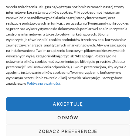
W celu świadczenia usług na najwyższym poziomie w ramach naszej strony
internetowej korzystamy z plików cookies. Pliki cookies umożliwiają nam
zapewnienie prawidłowego działania naszej strony internetowej oraz
realizację podstawowych jej funkcji, a po uzyskaniu Twojej zgody, pliki cookies
są przez nas wykorzystywane do dokonywania pomiarów i analiz korzystania
ze strony internetowej, a także do celów marketingowych. Strona
Przeniesienie księgowości JDG do
wykorzystuje również pliki cookies podmiotów trzecich w celu korzystania z
nowego biura: kroki
zewnętrznych narzędzi analitycznych i marketingowych. Aby wyrazić zgodę
na instalowanie na Twoim urządzeniu końcowym plików cookies wszystkich
21/06/2026
wskazanych wyżej kategorii kliknij przycisk "Akceptuję". Poszczególne
ustawienia plików cookies możesz zmieniać po kliknięciu przycisku „Zobacz
preferencje”. Jeśli ustawienia odpowiadają Twoim preferencjom, aby wyrazić
zgodę na instalowanie plików cookies na Twoim urządzeniu końcowym w
wybranym przez Ciebie zakresie kliknij przycisk "Akceptuję". Szczegółowe
znajdziesz w
Polityce prywatności
.
Best.
AKCEPTUJĘ
Best. to miejsce w którym znajdziesz informacje najlepiej dobrane
do ciebie. To miejsce na wyselekcjonowane, wartościowe
ODMÓW
publikacje, których nigdzie indziej nie ma. Miejsce jest tworzone
przez ciekawych ludzi, ludzi pełnych pasji.
wizytówki nap
ZOBACZ PREFERENCJE