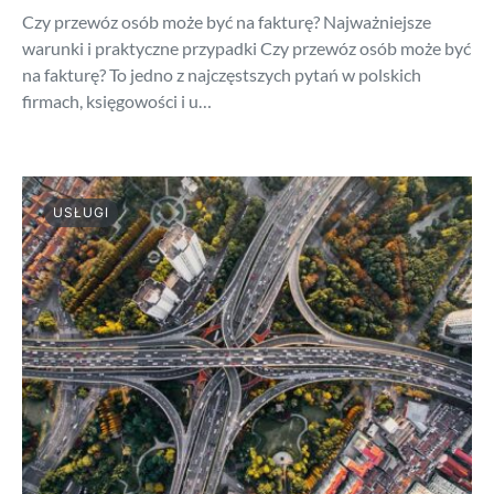
Czy przewóz osób może być na fakturę? Najważniejsze
warunki i praktyczne przypadki Czy przewóz osób może być
na fakturę? To jedno z najczęstszych pytań w polskich
firmach, księgowości i u…
USŁUGI