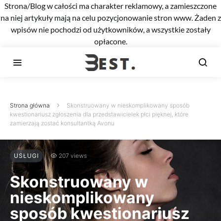
Strona/Blog w całości ma charakter reklamowy, a zamieszczone
na niej artykuły mają na celu pozycjonowanie stron www. Żaden z
wpisów nie pochodzi od użytkowników, a wszystkie zostały
opłacone.
Strona główna
Skonstruowany w nieskomplikowany sposób
kwestionariusz zgłoszenia dla przedstawicielek płci pięknej, które
zamierzają zostać konsultantką Avonu
USŁUGI
207 views
Skonstruowany w
nieskomplikowany
sposób kwestionariusz