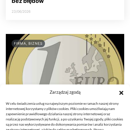
bez błędów
23/06/2026
FIRMA, BIZNES
Zarządzaj zgodą
W celu świadczenia usług na najwyższym poziomie w ramach naszej strony
internetowej korzystamy z plików cookies. Pliki cookies umożliwiają nam
zapewnienie prawidłowego działania naszej strony internetowej oraz
realizację podstawowych jej funkcji, a po uzyskaniu Twojej zgody, pliki cookies
są przez nas wykorzystywane do dokonywania pomiarów i analiz korzystania
ze strony internetowej, a także do celów marketingowych. Strona