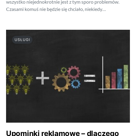
wszystko niejednokrotnie jest z tym sporo problemów.
Czasami komuś nie będzie się chciało, niekiedy…
USŁUGI
Upominki reklamowe – dlaczego