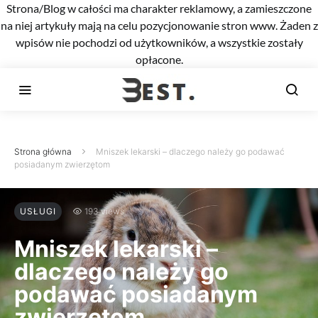
Strona/Blog w całości ma charakter reklamowy, a zamieszczone
na niej artykuły mają na celu pozycjonowanie stron www. Żaden z
wpisów nie pochodzi od użytkowników, a wszystkie zostały
opłacone.
Strona główna
Mniszek lekarski – dlaczego należy go podawać
posiadanym zwierzętom
USŁUGI
193 views
Mniszek lekarski –
dlaczego należy go
podawać posiadanym
zwierzętom