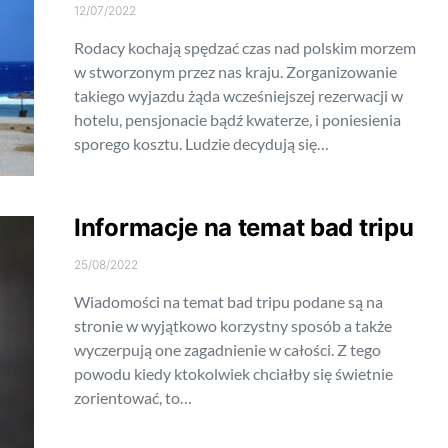
12/07/2022
Rodacy kochają spędzać czas nad polskim morzem
w stworzonym przez nas kraju. Zorganizowanie
takiego wyjazdu żąda wcześniejszej rezerwacji w
hotelu, pensjonacie bądź kwaterze, i poniesienia
sporego kosztu. Ludzie decydują się…
Informacje na temat bad tripu
25/08/2022
Wiadomości na temat bad tripu podane są na
stronie w wyjątkowo korzystny sposób a także
wyczerpują one zagadnienie w całości. Z tego
powodu kiedy ktokolwiek chciałby się świetnie
zorientować, to…