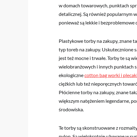
w domach towarowych, punktach sprz
detalicznej. Są również popularnym
ponieważ są lekkie i bezproblemowe 
Plastykowe torby na zakupy, znane ta
typ toreb na zakupy. Uskutecznione s
jest też mocne i trwałe. Torby te są 
wielobranżowych i innych punktach sp
ekologiczne
cotton bag worki i plecak
ciężkich lub też nieporęcznych towar
Płócienne torby na zakupy, znane takż
większym natężeniem legendarne, pon
środowiska.
Te torby są skonstruowane z rozmaityc
nylon. Są wielokrotnie używane w s