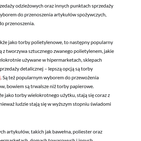
edaży odzieżowych oraz innych punktach sprzedaży
 wyborem do przenoszenia artykułów spożywczych,
do przenoszenia.
kże jako torby polietylenowe, to następny popularny
ą z tworzywa sztucznego zwanego polietylenem, jakie
wielokrotnie używane w hipermarketach, sklepach
rzedaży detalicznej – lepszą opcją są torby
i
. Są też popularnym wyborem do przewożenia
ów, bowiem są trwalsze niż torby papierowe.
e jako torby wielokrotnego użytku, stają się coraz z
ieważ ludzie stają się w wyższym stopniu świadomi
h artykułów, takich jak bawełna, poliester oraz
upermarketach, domach towarowych i innych