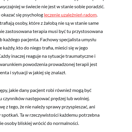
czajniej w świecie nie jest w stanie sobie poradzić.
ę okazać się psycholog
leczenie uzależnień radom
.
trafiają osoby, które z żałobą nie są w stanie same
alnie zastosowana terapia musi być tu przystosowana
eb każdego pacjenta. Fachowy specjalista umysłu
 każdy, kto do niego trafia, mieści się w jego
ażdy inaczej reaguje na sytuacje traumatyczne i
 warunkiem powodzenia prowadzonej terapii jest
a i sytuacji w jakiej się znalazł.
ępy, jakie dany pacjent robi również mogą być
u czynników następować prędzej lub wolniej.
ę z tego, że nie należy sprawy przyspieszać, ani
by spotkań. Ta w rzeczywistości każdemu potrzebna
cie osoby bliskiej wrócić do normalności.