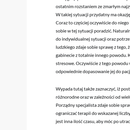
ostatnim rozstaniem ze zmarłym najzwy
W takiej sytuacji przydatny ma okazj
Coraz to częściej oczywiście do niego 
sobie w tej sytuacji poradzić. Natur
do indywidualnej sytuacji oraz potrz
ludzkiego zdaje sobie sprawę z tego, że
gabinecie z totalnie innego powodu. K
stresowe. Oczywiście z tego powodu
odpowiednie dopasowanie jej do pacjent
Wypada tutaj także zaznaczyć, iż post
różnorodne oraz w zależności od wiel
Porządny specjalista zdaje sobie spraw
ograniczać terapii do wskazanej licz
jest inna ilość czasu, aby móc po utra