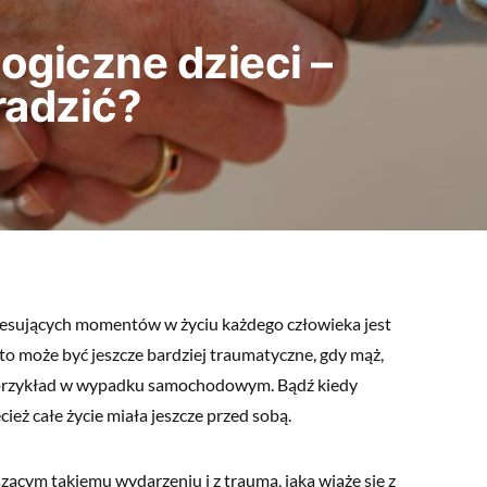
ogiczne dzieci –
 radzić?
resujących momentów w życiu każdego człowieka jest
o może być jeszcze bardziej traumatyczne, gdy mąż,
na przykład w wypadku samochodowym. Bądź kiedy
ież całe życie miała jeszcze przed sobą.
zącym takiemu wydarzeniu i z traumą, jaka wiąże się z