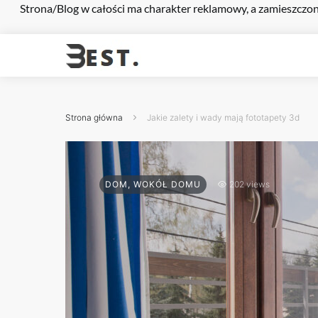
Strona/Blog w całości ma charakter reklamowy, a zamieszczon
Strona główna
Jakie zalety i wady mają fototapety 3d
DOM, WOKÓŁ DOMU
202 views