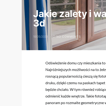
Jakie zalety i w
3d
18/05/2023
NO COMMENTS
Odświeżenie domu czy mieszkania to p
Najróżniejszych możliwości na to żeby
rosnącą popularnością cieszą się fot
druku, dzięki czemu na paskach tape
będzie chciało. W tym również robią
odmienić każde wnętrze. Takie fotota
panoram po rozmaite geometryczne wz