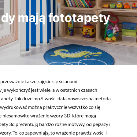
ady mają fototapety
rzeważnie także zajęcie się ścianami.
 je wykończyć jest wiele, a w ostatnich czasach
otapety. Tak duże możliwości dała nowoczesna metoda
t wydrukować można praktycznie wszystko co się
ce niesamowite wrażenie wzory 3D, które mogą
pety 3d prezentują bardzo różne motywy, od pejzaży i
ory. To, co zapewniają, to wrażenie prawdziwości i