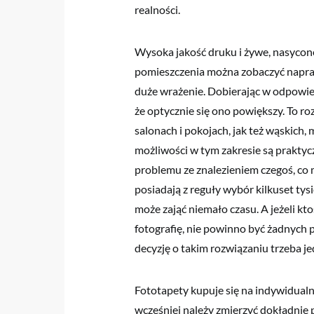
realności.
Wysoka jakość druku i żywe, nasycon
pomieszczenia można zobaczyć napraw
duże wrażenie. Dobierając w odpowie
że optycznie się ono powiększy. To r
salonach i pokojach, jak też wąskich,
możliwości w tym zakresie są praktycz
problemu ze znalezieniem czegoś, co 
posiadają z reguły wybór kilkuset tys
może zająć niemało czasu. A jeżeli kt
fotografię, nie powinno być żadnych 
decyzję o takim rozwiązaniu trzeba 
Fototapety kupuje się na indywidual
wcześniej należy zmierzyć dokładnie p