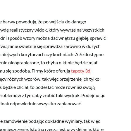
e barwy powodują, że po wejściu do danego
dę realistyczny widok, który wywrze na wszystkich
dni sposób wzory można dać wnętrzu głębię, sprawić
ozwiązanie świetnie się sprawdza zarówno w dużych
 mniejszych korytarzach czy kuchniach. A że dostępne
nie nieograniczone, to chyba nikt nie będzie miał
mu się spodoba. Firmy które oferują
tapety 3d
ięcy różnych wzorów, tak więc przejrzenie ich tylko
oś będzie chciał, to podesłać może również swoją
problemów z tym, aby zrobić taki wydruk. Podejmując
jednak odpowiednio wszystko zaplanować.
ne zamówienie podając dokładne wymiary, tak więc
omieszczenie. Istotną rzeczą jest przyklejanie, które