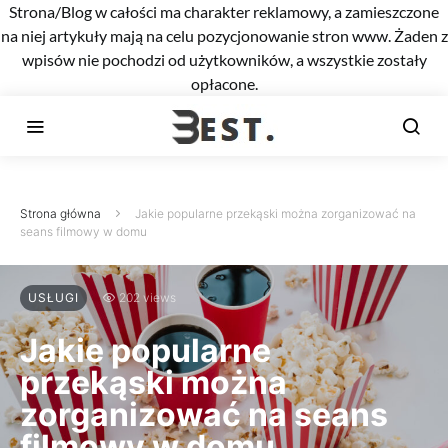
Strona/Blog w całości ma charakter reklamowy, a zamieszczone
na niej artykuły mają na celu pozycjonowanie stron www. Żaden z
wpisów nie pochodzi od użytkowników, a wszystkie zostały
opłacone.
Strona główna
Jakie popularne przekąski można zorganizować na
seans filmowy w domu
USŁUGI
202 views
Jakie popularne
przekąski można
zorganizować na seans
filmowy w domu