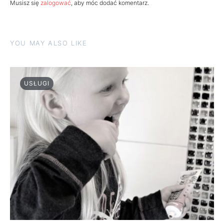
Musisz się
zalogować
, aby móc dodać komentarz.
YOU MAY ALSO LIKE
USŁUGI