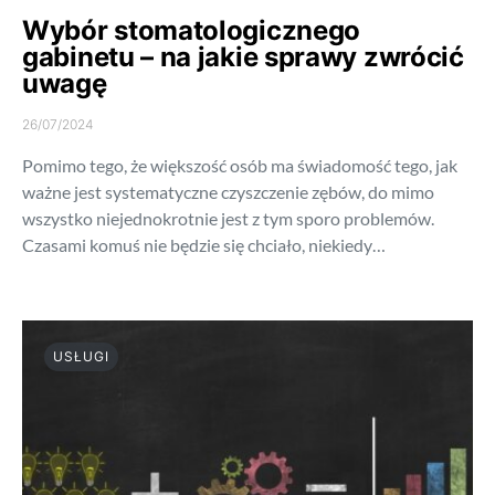
Wybór stomatologicznego
gabinetu – na jakie sprawy zwrócić
uwagę
26/07/2024
Pomimo tego, że większość osób ma świadomość tego, jak
ważne jest systematyczne czyszczenie zębów, do mimo
wszystko niejednokrotnie jest z tym sporo problemów.
Czasami komuś nie będzie się chciało, niekiedy…
USŁUGI