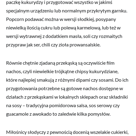
paczkę kukurydzy i przygotować wszystko w jakimś
specjalnym urządzeniu lub normalnym przykrytym garnku.
Popcorn podawać można w wersji słodkiej, posypany
niewielką ilością cukru lub polewą karmelową, lub też w
wersji wytrawnej z dodatkiem masła, soli czy rozmaitych
przypraw jak ser, chili czy zioła prowansalskie.
Równie chętnie zjadaną przekąską są oczywiście film
nachos, czyli niewielkie trójkątne chipsy kukurydziane,
które najlepiej smakują z różnymi dipami czy sosami. Do ich
przygotowania potrzebne są gotowe nachos dostępne w
działach z przekąskami w lokalnych sklepach oraz składniki
na sosy – tradycyjna pomidorowa salsa, sos serowy czy
guacamole z awokado to zaledwie kilka pomysłów.
Miłośnicy słodyczy z pewnością docenią wszelakie cukierki,