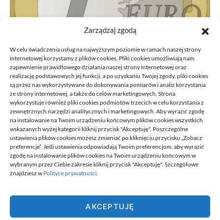
Zarządzaj zgodą
W celu świadczenia usług na najwyższym poziomie w ramach naszej strony
internetowej korzystamy z plików cookies. Pliki cookies umożliwiają nam
zapewnienie prawidłowego działania naszej strony internetowej oraz
realizację podstawowych jej funkcji, a po uzyskaniu Twojej zgody, pliki cookies
są przez nas wykorzystywane do dokonywania pomiarów i analiz korzystania
ze strony internetowej, a także do celów marketingowych. Strona
Przeniesienie księgowości JDG do
wykorzystuje również pliki cookies podmiotów trzecich w celu korzystania z
nowego biura: kroki
zewnętrznych narzędzi analitycznych i marketingowych. Aby wyrazić zgodę
na instalowanie na Twoim urządzeniu końcowym plików cookies wszystkich
21/06/2026
wskazanych wyżej kategorii kliknij przycisk "Akceptuję". Poszczególne
ustawienia plików cookies możesz zmieniać po kliknięciu przycisku „Zobacz
preferencje”. Jeśli ustawienia odpowiadają Twoim preferencjom, aby wyrazić
zgodę na instalowanie plików cookies na Twoim urządzeniu końcowym w
wybranym przez Ciebie zakresie kliknij przycisk "Akceptuję". Szczegółowe
znajdziesz w
Polityce prywatności
.
Best.
AKCEPTUJĘ
Best. to miejsce w którym znajdziesz informacje najlepiej dobrane