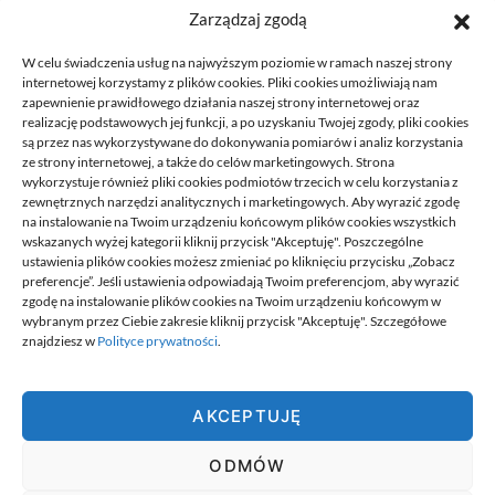
Zarządzaj zgodą
W celu świadczenia usług na najwyższym poziomie w ramach naszej strony
internetowej korzystamy z plików cookies. Pliki cookies umożliwiają nam
zapewnienie prawidłowego działania naszej strony internetowej oraz
realizację podstawowych jej funkcji, a po uzyskaniu Twojej zgody, pliki cookies
są przez nas wykorzystywane do dokonywania pomiarów i analiz korzystania
ze strony internetowej, a także do celów marketingowych. Strona
Przeniesienie księgowości JDG do
wykorzystuje również pliki cookies podmiotów trzecich w celu korzystania z
nowego biura: kroki
zewnętrznych narzędzi analitycznych i marketingowych. Aby wyrazić zgodę
na instalowanie na Twoim urządzeniu końcowym plików cookies wszystkich
21/06/2026
wskazanych wyżej kategorii kliknij przycisk "Akceptuję". Poszczególne
ustawienia plików cookies możesz zmieniać po kliknięciu przycisku „Zobacz
preferencje”. Jeśli ustawienia odpowiadają Twoim preferencjom, aby wyrazić
zgodę na instalowanie plików cookies na Twoim urządzeniu końcowym w
wybranym przez Ciebie zakresie kliknij przycisk "Akceptuję". Szczegółowe
znajdziesz w
Polityce prywatności
.
Best.
AKCEPTUJĘ
Best. to miejsce w którym znajdziesz informacje najlepiej dobrane
do ciebie. To miejsce na wyselekcjonowane, wartościowe
ODMÓW
publikacje, których nigdzie indziej nie ma. Miejsce jest tworzone