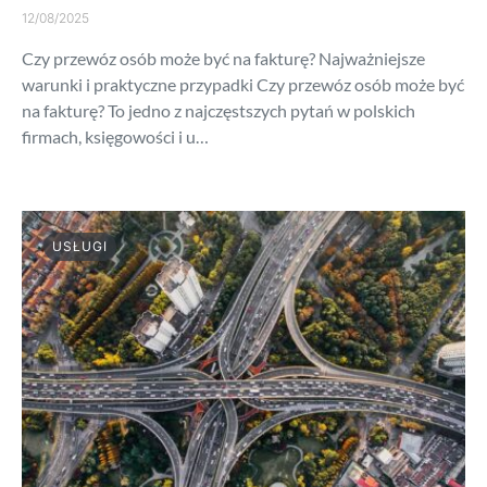
12/08/2025
Czy przewóz osób może być na fakturę? Najważniejsze
warunki i praktyczne przypadki Czy przewóz osób może być
na fakturę? To jedno z najczęstszych pytań w polskich
firmach, księgowości i u…
USŁUGI