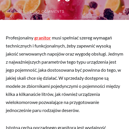
28/03/2025
NO COMMENTS
Profesjonalny
granitor
musi spełniać szereg wymagań
technicznych i funkcjonalnych, żeby zapewnić wysoką
jakość serwowanych napojów oraz wygodę obsługi. Jednym
z najważniejszych parametrów tego typu urządzenia jest
jego pojemność, jaka dostosowana być powinna do tego, w
jakiej skali chce się działać. W sprzedaży dostępne są
modele ze zbiornikami pojedynczymi o pojemności między
kilka a kilkanaście litrów, jak również urządzenia
wielokomorowe pozwalające na przygotowanie
jednocześnie paru rodzajów deserów.
Istotną cechą porządnego granitora jest wydajność