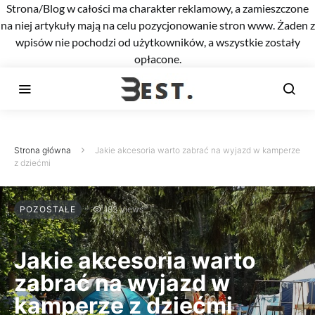
Strona/Blog w całości ma charakter reklamowy, a zamieszczone
na niej artykuły mają na celu pozycjonowanie stron www. Żaden z
wpisów nie pochodzi od użytkowników, a wszystkie zostały
opłacone.
Strona główna
Jakie akcesoria warto zabrać na wyjazd w kamperze
z dziećmi
POZOSTAŁE
183 views
Jakie akcesoria warto
zabrać na wyjazd w
kamperze z dziećmi