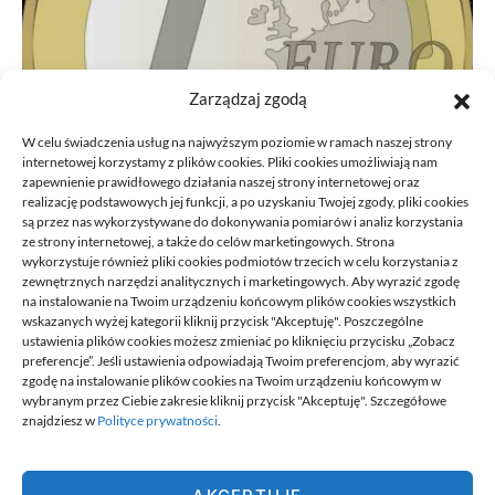
Zarządzaj zgodą
W celu świadczenia usług na najwyższym poziomie w ramach naszej strony
internetowej korzystamy z plików cookies. Pliki cookies umożliwiają nam
zapewnienie prawidłowego działania naszej strony internetowej oraz
realizację podstawowych jej funkcji, a po uzyskaniu Twojej zgody, pliki cookies
są przez nas wykorzystywane do dokonywania pomiarów i analiz korzystania
ze strony internetowej, a także do celów marketingowych. Strona
Przeniesienie księgowości JDG do
wykorzystuje również pliki cookies podmiotów trzecich w celu korzystania z
nowego biura: kroki
zewnętrznych narzędzi analitycznych i marketingowych. Aby wyrazić zgodę
na instalowanie na Twoim urządzeniu końcowym plików cookies wszystkich
21/06/2026
wskazanych wyżej kategorii kliknij przycisk "Akceptuję". Poszczególne
ustawienia plików cookies możesz zmieniać po kliknięciu przycisku „Zobacz
preferencje”. Jeśli ustawienia odpowiadają Twoim preferencjom, aby wyrazić
zgodę na instalowanie plików cookies na Twoim urządzeniu końcowym w
wybranym przez Ciebie zakresie kliknij przycisk "Akceptuję". Szczegółowe
znajdziesz w
Polityce prywatności
.
Best.