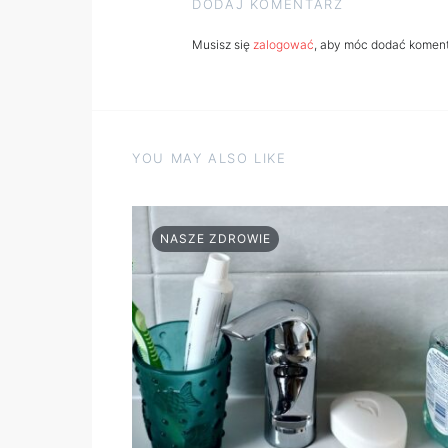
DODAJ KOMENTARZ
Musisz się
zalogować
, aby móc dodać koment
YOU MAY ALSO LIKE
NASZE ZDROWIE