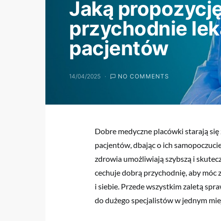
Jaką propozycję
przychodnie lek
pacjentów
14/04/2025
NO COMMENTS
Dobre medyczne placówki starają si
pacjentów, dbając o ich samopoczucie
zdrowia umożliwiają szybszą i skutec
cechuje dobrą przychodnię, aby móc z
i siebie. Przede wszystkim zaletą sp
do dużego specjalistów w jednym mie