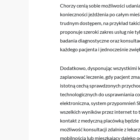
Chorzy cenią sobie możliwości udania
konieczności jeżdżenia po całym mieśc
trudnym dostępem, na przykład takic
proponuje szeroki zakres usług nie ty
badania diagnostyczne oraz konsultac
każdego pacjenta i jednocześnie zwięk
Dodatkowo, dysponując wszystkimi lek
zaplanować leczenie, gdy pacjent zma
istotną cechą sprawdzonych przycho
technologicznych do usprawniania cod
elektroniczna, system przypomnień S
wszelkich wyników przez internet to t
kontakt z medyczną placówką będzie pr
możliwość konsultacji zdalnie z lekar
mobilnością lub mieszkający daleko o