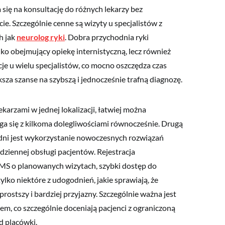
 się na konsultację do różnych lekarzy bez
ie. Szczególnie cenne są wizyty u specjalistów z
h jak
neurolog ryki
. Dobra przychodnia ryki
lko obejmujący opiekę internistyczną, lecz również
je u wielu specjalistów, co mocno oszczędza czas
sza szanse na szybszą i jednocześnie trafną diagnozę.
arzami w jednej lokalizacji, łatwiej można
ga się z kilkoma dolegliwościami równocześnie. Drugą
dni jest wykorzystanie nowoczesnych rozwiązań
ziennej obsługi pacjentów. Rejestracja
MS o planowanych wizytach, szybki dostęp do
ylko niektóre z udogodnień, jakie sprawiają, że
ostszy i bardziej przyjazny. Szczególnie ważna jest
zem, co szczególnie doceniają pacjenci z ograniczoną
d placówki.