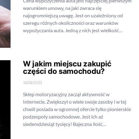
Cena wypożyczenia auta jest najczęściej pierwszym
warunkiem umowy, na jaki zwraca się
najogromniejszą uwagę. Jest on uzależniony od
szeregu różnych okoliczności oraz warunków
wypożyczania auta. Jedną z nich jest wielkość…
W jakim miejscu zakupić
części do samochodu?
16/09/2022
Sklep motoryzacyjny zaczął aktywność w
Internecie. Zwiększył o wiele swoje zasoby i w tej
chwili posiada w ogromnej ofercie tylko pionierskie
podzespoły samochodowe. Jest ich aż
siedemdziesiąt tysięcy! Bajeczna ilość…