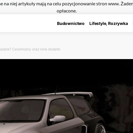
e na niej artykuły mają na celu pozycjonowanie stron www. Żade
opłacone.
Budownictwo
Lifestyle, Rozrywka
quadzie? Ceramizery oraz inne dodatki