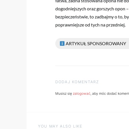
łatwa, żadna stosowana opona nie do
dogodniejszych oraz gorszych opon – 
bezpieczeństwie, to zadbajmy o to, by
poprawniejsze od tych na przedniej.
ARTYKUŁ SPONSOROWANY
DODAJ KOMENTARZ
Musisz się
zalogować
, aby móc dodać koment
YOU MAY ALSO LIKE