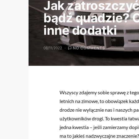
Jak zatroszczyć 
bądź quadzie? 
inne dodatki
08/11/2022
NO COMMENTS
Wszyscy zdajemy sobie sprawę z tego,
letnich na zimowe, to obowiązek każd
drodze nie wyłącznie nas i naszych p
użytkowników drogi. To kwestia łatwa 
jedna kwestia – jeśli zamierzamy dop
ma to jakieś nadzwyczajne znaczenie?