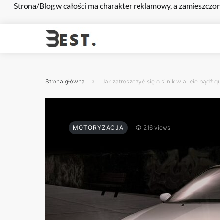
Strona/Blog w całości ma charakter reklamowy, a zamieszczon
Strona główna
Jak zatroszczyć się o silnik w aucie bądź 
MOTORYZACJA
216 views