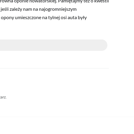
równa oponie nowatorskiej. Pamiętajmy też o kwestii
jeśli zależy nam na najogromniejszym
 opony umieszczone na tylnej osi auta były
arz.