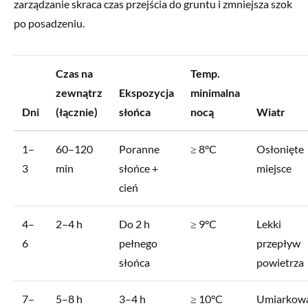
zarządzanie skraca czas przejścia do gruntu i zmniejsza szok
po posadzeniu.
Czas na
Temp.
zewnątrz
Ekspozycja
minimalna
Dni
(łącznie)
słońca
nocą
Wiatr
1–
60–120
Poranne
≥ 8°C
Osłonięte
3
min
słońce +
miejsce
cień
4–
2–4 h
Do 2 h
≥ 9°C
Lekki
6
pełnego
przepływ
słońca
powietrza
7–
5–8 h
3–4 h
≥ 10°C
Umiarkow