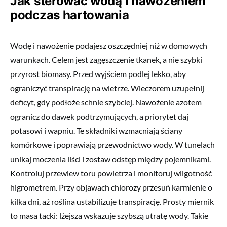
Jak sterować wodą i nawożeniem
podczas hartowania
Wodę i nawożenie podajesz oszczędniej niż w domowych
warunkach. Celem jest zagęszczenie tkanek, a nie szybki
przyrost biomasy. Przed wyjściem podlej lekko, aby
ograniczyć transpirację na wietrze. Wieczorem uzupełnij
deficyt, gdy podłoże schnie szybciej. Nawożenie azotem
ogranicz do dawek podtrzymujących, a priorytet daj
potasowi i wapniu. Te składniki wzmacniają ściany
komórkowe i poprawiają przewodnictwo wody. W tunelach
unikaj moczenia liści i zostaw odstęp między pojemnikami.
Kontroluj przewiew toru powietrza i monitoruj wilgotność
higrometrem. Przy objawach chlorozy przesuń karmienie o
kilka dni, aż roślina ustabilizuje transpirację. Prosty miernik
to masa tacki: lżejsza wskazuje szybszą utratę wody. Takie