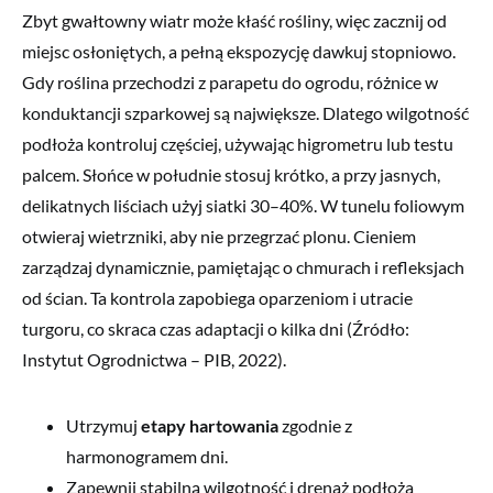
Zbyt gwałtowny wiatr może kłaść rośliny, więc zacznij od
miejsc osłoniętych, a pełną ekspozycję dawkuj stopniowo.
Gdy roślina przechodzi z parapetu do ogrodu, różnice w
konduktancji szparkowej są największe. Dlatego wilgotność
podłoża kontroluj częściej, używając higrometru lub testu
palcem. Słońce w południe stosuj krótko, a przy jasnych,
delikatnych liściach użyj siatki 30–40%. W tunelu foliowym
otwieraj wietrzniki, aby nie przegrzać plonu. Cieniem
zarządzaj dynamicznie, pamiętając o chmurach i refleksjach
od ścian. Ta kontrola zapobiega oparzeniom i utracie
turgoru, co skraca czas adaptacji o kilka dni (Źródło:
Instytut Ogrodnictwa – PIB, 2022).
Utrzymuj
etapy hartowania
zgodnie z
harmonogramem dni.
Zapewnij stabilną wilgotność i drenaż podłoża