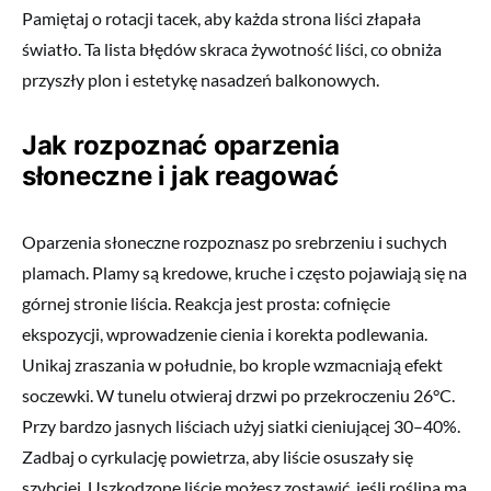
Pamiętaj o rotacji tacek, aby każda strona liści złapała
światło. Ta lista błędów skraca żywotność liści, co obniża
przyszły plon i estetykę nasadzeń balkonowych.
Jak rozpoznać oparzenia
słoneczne i jak reagować
Oparzenia słoneczne rozpoznasz po srebrzeniu i suchych
plamach. Plamy są kredowe, kruche i często pojawiają się na
górnej stronie liścia. Reakcja jest prosta: cofnięcie
ekspozycji, wprowadzenie cienia i korekta podlewania.
Unikaj zraszania w południe, bo krople wzmacniają efekt
soczewki. W tunelu otwieraj drzwi po przekroczeniu 26°C.
Przy bardzo jasnych liściach użyj siatki cieniującej 30–40%.
Zadbaj o cyrkulację powietrza, aby liście osuszały się
szybciej. Uszkodzone liście możesz zostawić, jeśli roślina ma