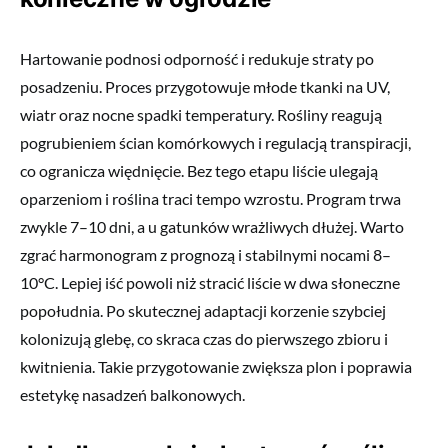
Hartowanie podnosi odporność i redukuje straty po
posadzeniu. Proces przygotowuje młode tkanki na UV,
wiatr oraz nocne spadki temperatury. Rośliny reagują
pogrubieniem ścian komórkowych i regulacją transpiracji,
co ogranicza więdnięcie. Bez tego etapu liście ulegają
oparzeniom i roślina traci tempo wzrostu. Program trwa
zwykle 7–10 dni, a u gatunków wrażliwych dłużej. Warto
zgrać harmonogram z prognozą i stabilnymi nocami 8–
10°C. Lepiej iść powoli niż stracić liście w dwa słoneczne
popołudnia. Po skutecznej adaptacji korzenie szybciej
kolonizują glebę, co skraca czas do pierwszego zbioru i
kwitnienia. Takie przygotowanie zwiększa plon i poprawia
estetykę nasadzeń balkonowych.