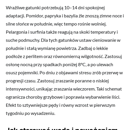
Wrażliwe gatunki potrzebują 10–14 dni spokojnej
adaptacji. Pomidor, papryka i bazylia źle znoszą zimne noce i
silne słońce w południe, więc tempo rośnie wolniej.
Pelargonia i surfinia także reagują na skoki temperatury i
suche podmuchy. Dla tych gatunków ustaw cieniowanie w
południe i stałą wymianę powietrza. Zadbaj o lekkie
podłoże z perlitem oraz równomierną wilgotność. Zastosuj
osłonę nocną przy spadkach poniżej 8°C, a po ulewach
osusz pojemniki. Po dniu z objawami stresu zrób przerwę w
progresji czasu. Zastosuj zraszanie poranne o niskiej
intensywności, unikając zraszania wieczorem. Taki schemat
ogranicza choroby grzybowe i poprawia wybarwienie liści.
Efekt to sztywniejsze pędy i równy wzrost w pierwszym
tygodniu po wysadzeniu.