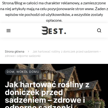
Strona/Blog w całości ma charakter reklamowy, a zamieszczone
na niej artykuły mają na celu pozycjonowanie stron www. Żaden z
wpisów nie pochodzi od użytkowników, a wszystkie zostały
opłacone.
Strona główna
Jak hartować rośliny z doniczek przed sadzeniem –
zdrowe i odporne sadzonki
DOM, WOKÓŁ DOMU
110 views
Jak hartować rośliny z
doniczek przed
sadzeniem – zdrowe i
odporne sadzonki