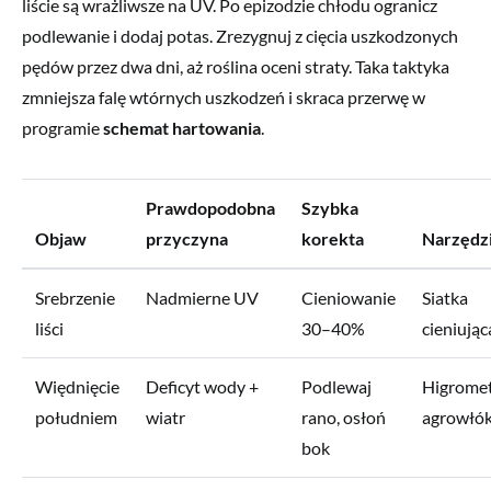
liście są wrażliwsze na UV. Po epizodzie chłodu ogranicz
podlewanie i dodaj potas. Zrezygnuj z cięcia uszkodzonych
pędów przez dwa dni, aż roślina oceni straty. Taka taktyka
zmniejsza falę wtórnych uszkodzeń i skraca przerwę w
programie
schemat hartowania
.
Prawdopodobna
Szybka
Objaw
przyczyna
korekta
Narzędz
Srebrzenie
Nadmierne UV
Cieniowanie
Siatka
liści
30–40%
cieniując
Więdnięcie
Deficyt wody +
Podlewaj
Higromet
południem
wiatr
rano, osłoń
agrowłó
bok