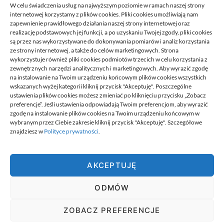
W celu świadczenia usług na najwyższym poziomie w ramach naszej strony
internetowej korzystamy z plików cookies. Pliki cookies umożliwiają nam
zapewnienie prawidłowego działania naszej strony internetowej oraz
realizację podstawowych jej funkcji, a po uzyskaniu Twojej zgody, pliki cookies
są przez nas wykorzystywane do dokonywania pomiarów i analiz korzystania
ze strony internetowej, a także do celów marketingowych. Strona
Przeniesienie księgowości JDG do
wykorzystuje również pliki cookies podmiotów trzecich w celu korzystania z
nowego biura: kroki
zewnętrznych narzędzi analitycznych i marketingowych. Aby wyrazić zgodę
na instalowanie na Twoim urządzeniu końcowym plików cookies wszystkich
21/06/2026
wskazanych wyżej kategorii kliknij przycisk "Akceptuję". Poszczególne
ustawienia plików cookies możesz zmieniać po kliknięciu przycisku „Zobacz
preferencje”. Jeśli ustawienia odpowiadają Twoim preferencjom, aby wyrazić
zgodę na instalowanie plików cookies na Twoim urządzeniu końcowym w
wybranym przez Ciebie zakresie kliknij przycisk "Akceptuję". Szczegółowe
znajdziesz w
Polityce prywatności
.
Best.
AKCEPTUJĘ
Best. to miejsce w którym znajdziesz informacje najlepiej dobrane
do ciebie. To miejsce na wyselekcjonowane, wartościowe
ODMÓW
publikacje, których nigdzie indziej nie ma. Miejsce jest tworzone
przez ciekawych ludzi, ludzi pełnych pasji.
wizytówki nap
ZOBACZ PREFERENCJE