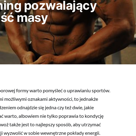
ening pozwalający
ość masy
borowej formy warto pomyśleć o uprawianiu sportów.
mi możliwymi oznakami aktywności, to jednakże
dzeniem odnajdzie się jedna czy też dwie, jakie
ć warto, albowiem nie tylko poprawia to kondycję
woż także jest to najlepszy sposób, aby utrzymać
ji wyzwolić w sobie wewnętrzne pokłady energii.