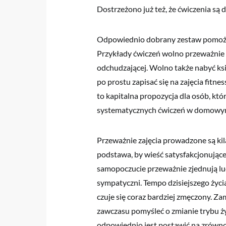
Dostrzeżono już też, że ćwiczenia są
Odpowiednio dobrany zestaw pomoże 
Przykłady ćwiczeń wolno przeważnie 
odchudzającej. Wolno także nabyć ks
po prostu zapisać się na zajęcia fitne
to kapitalna propozycja dla osób, kt
systematycznych ćwiczeń w domowym
Przeważnie zajęcia prowadzone są kil
podstawa, by wieść satysfakcjonujące 
samopoczucie przeważnie zjednują lud
sympatyczni. Tempo dzisiejszego życi
czuje się coraz bardziej zmęczony. Za
zawczasu pomyśleć o zmianie trybu ży
odpowiednio jest postawić na zrówn