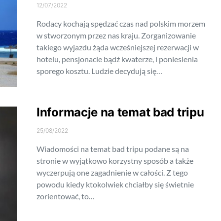
12/07/2022
Rodacy kochają spędzać czas nad polskim morzem
w stworzonym przez nas kraju. Zorganizowanie
takiego wyjazdu żąda wcześniejszej rezerwacji w
hotelu, pensjonacie bądź kwaterze, i poniesienia
sporego kosztu. Ludzie decydują się…
Informacje na temat bad tripu
25/08/2022
Wiadomości na temat bad tripu podane są na
stronie w wyjątkowo korzystny sposób a także
wyczerpują one zagadnienie w całości. Z tego
powodu kiedy ktokolwiek chciałby się świetnie
zorientować, to…