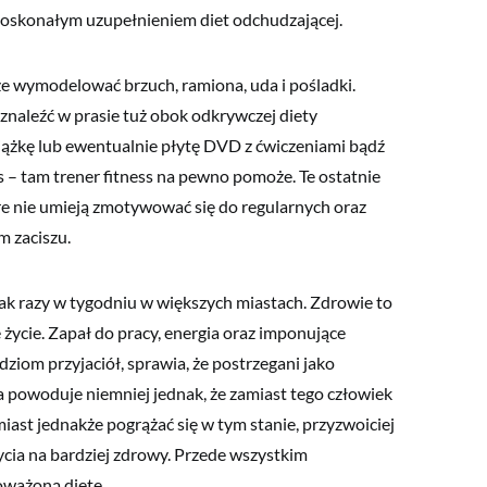
 doskonałym uzupełnieniem diet odchudzającej.
wymodelować brzuch, ramiona, uda i pośladki.
znaleźć w prasie tuż obok odkrywczej diety
iążkę lub ewentualnie płytę DVD z ćwiczeniami bądź
ss – tam trener fitness na pewno pomoże. Te ostatnie
óre nie umieją zmotywować się do regularnych oraz
 zaciszu.
ak razy w tygodniu w większych miastach. Zdrowie to
życie. Zapał do pracy, energia oraz imponujące
ziom przyjaciół, sprawia, że postrzegani jako
a powoduje niemniej jednak, że zamiast tego człowiek
miast jednakże pogrążać się w tym stanie, przyzwoiciej
cia na bardziej zdrowy. Przede wszystkim
oważoną dietę.