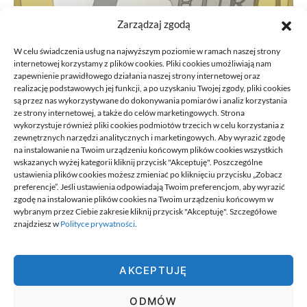
Zarządzaj zgodą
W celu świadczenia usług na najwyższym poziomie w ramach naszej strony
internetowej korzystamy z plików cookies. Pliki cookies umożliwiają nam
zapewnienie prawidłowego działania naszej strony internetowej oraz
realizację podstawowych jej funkcji, a po uzyskaniu Twojej zgody, pliki cookies
są przez nas wykorzystywane do dokonywania pomiarów i analiz korzystania
ze strony internetowej, a także do celów marketingowych. Strona
Przeniesienie księgowości JDG do
wykorzystuje również pliki cookies podmiotów trzecich w celu korzystania z
nowego biura: kroki
zewnętrznych narzędzi analitycznych i marketingowych. Aby wyrazić zgodę
na instalowanie na Twoim urządzeniu końcowym plików cookies wszystkich
21/06/2026
wskazanych wyżej kategorii kliknij przycisk "Akceptuję". Poszczególne
ustawienia plików cookies możesz zmieniać po kliknięciu przycisku „Zobacz
preferencje”. Jeśli ustawienia odpowiadają Twoim preferencjom, aby wyrazić
zgodę na instalowanie plików cookies na Twoim urządzeniu końcowym w
wybranym przez Ciebie zakresie kliknij przycisk "Akceptuję". Szczegółowe
znajdziesz w
Polityce prywatności
.
Best.
AKCEPTUJĘ
Best. to miejsce w którym znajdziesz informacje najlepiej dobrane
do ciebie. To miejsce na wyselekcjonowane, wartościowe
ODMÓW