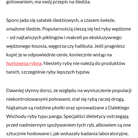
gotowaniem, ma swój przepis na śledzia.
Sporo jada się sałatek śledziowych, a czasem świeże,
smażone śledzie. Popularnością cieszą się też ryby wędzone
– od najtańszych piklingów i makreli po ekskluzywnego
wędzonego łososia, węgorza czy halibuta. Jeśli pragniesz
kupić je w odpowiednie cenie, koniecznie wstąp na
hurtownia rybna
. Niestety ryby nie należą do produktów
tanich, szczególnie ryby lepszych typów.
Dawniej słynny dorsz, ze względu na wyniszczenie populacji
niekontrolowanymi połowami, stał się rybą raczej drogą.
Najtańsze są rodzime płotki oraz sprowadzane z Dalekiego
Wschodu ryby typu panga. Specjaliści dietetycy ostrzegają
przed nadmiernym spożywaniem tych ryb, albowiem są one
sztucznie hodowane i, jak wskazały badania laboratoryjne,