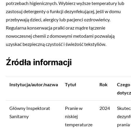
potrzebach higienicznych. Wybierz wyższe temperatury lub
zastosuj detergenty o funkcji dezynfekującej, jeśli w domu
przebywają dzieci, alergicy lub pacjenci ozdrowieńcy.
Regularna konserwacja pralki oraz mądre łączenie
nowoczesnej chemii z domowymi metodami pozwalają
uzyskać bezpieczną czystość i świeżość tekstyliów.
Źródła informacji
Instytucja/autor/nazwa
Tytuł
Rok
Czego
dotyc
Główny Inspektorat
Pranie w
2024
Skutec
Sanitarny
niskiej
dezynf
temperaturze
prania