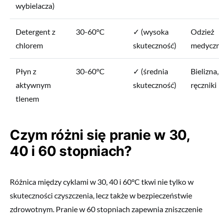
wybielacza)
Detergent z
30-60°C
✓ (wysoka
Odzież
chlorem
skuteczność)
medycz
Płyn z
30-60°C
✓ (średnia
Bielizna,
aktywnym
skuteczność)
ręczniki
tlenem
Czym różni się pranie w 30,
40 i 60 stopniach?
Różnica między cyklami w 30, 40 i 60°C tkwi nie tylko w
skuteczności czyszczenia, lecz także w bezpieczeństwie
zdrowotnym. Pranie w 60 stopniach zapewnia zniszczenie