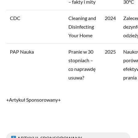
– fakty i mity
30°C
CDC
Cleaning and
2024
Zalece
Disinfecting
dezynf
Your Home
odzież
PAP Nauka
Pranie w 30
2025
Nauko
stopniach –
porów
co naprawdę
efekty
usuwa?
prania
+Artykuł Sponsorowany+