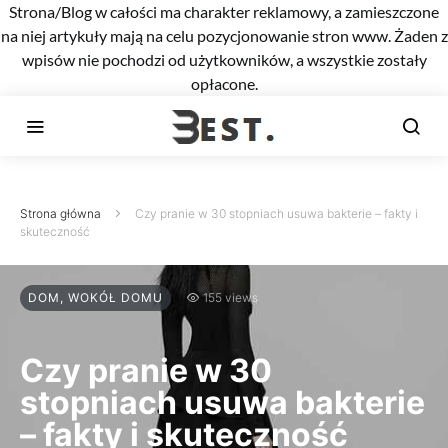
Strona/Blog w całości ma charakter reklamowy, a zamieszczone
na niej artykuły mają na celu pozycjonowanie stron www. Żaden z
wpisów nie pochodzi od użytkowników, a wszystkie zostały
opłacone.
Strona główna
Czy pranie w 30 stopniach usuwa bakterie – fakty i
skuteczność
DOM, WOKÓŁ DOMU
155 views
Czy pranie w 30
stopniach usuwa bakterie
– fakty i skuteczność