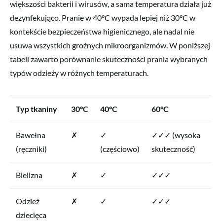
większości bakterii i wirusów, a sama temperatura działa już
dezynfekująco. Pranie w 40°C wypada lepiej niż 30°C w
kontekście bezpieczeństwa higienicznego, ale nadal nie
usuwa wszystkich groźnych mikroorganizmów. W poniższej
tabeli zawarto porównanie skuteczności prania wybranych
typów odzieży w różnych temperaturach.
Typ tkaniny
30°C
40°C
60°C
Bawełna
✗
✓
✓✓✓ (wysoka
(ręczniki)
(częściowo)
skuteczność)
Bielizna
✗
✓
✓✓✓
Odzież
✗
✓
✓✓✓
dziecięca