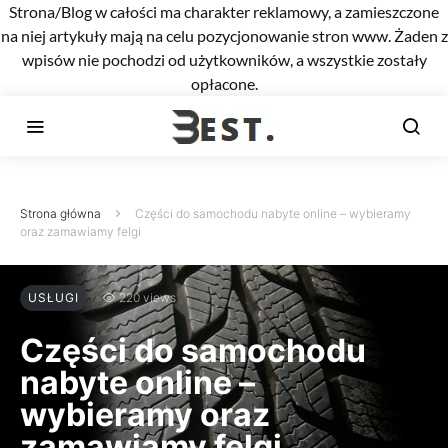
Strona/Blog w całości ma charakter reklamowy, a zamieszczone
na niej artykuły mają na celu pozycjonowanie stron www. Żaden z
wpisów nie pochodzi od użytkowników, a wszystkie zostały
opłacone.
Strona główna
Części do samochodu nabyte online – wybieramy
oraz zamawiamy felgi
USŁUGI
220 views
Części do samochodu
nabyte online –
wybieramy oraz
zamawiamy felgi