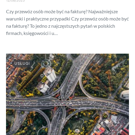
12/08/2025
Czy przewóz osób może być na fakturę? Najważniejsze
warunki i praktyczne przypadki Czy przewóz osób może być
na fakturę? To jedno z najczęstszych pytań w polskich
firmach, księgowości i u…
USŁUGI