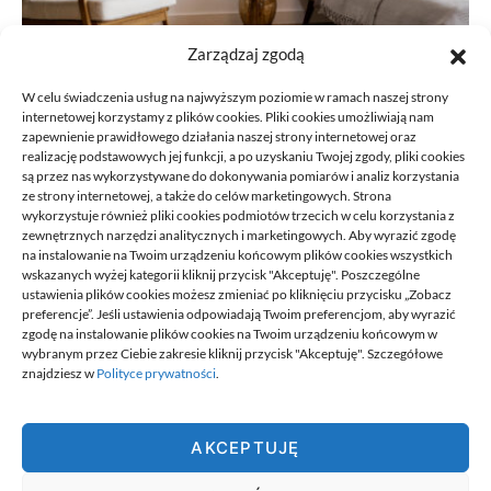
Zarządzaj zgodą
W celu świadczenia usług na najwyższym poziomie w ramach naszej strony
internetowej korzystamy z plików cookies. Pliki cookies umożliwiają nam
zapewnienie prawidłowego działania naszej strony internetowej oraz
realizację podstawowych jej funkcji, a po uzyskaniu Twojej zgody, pliki cookies
Podłoga do przedpokoju przy wejściu
są przez nas wykorzystywane do dokonywania pomiarów i analiz korzystania
ze strony internetowej, a także do celów marketingowych. Strona
do domu: jak nie pomylić estetyki z
wykorzystuje również pliki cookies podmiotów trzecich w celu korzystania z
praktyką
zewnętrznych narzędzi analitycznych i marketingowych. Aby wyrazić zgodę
na instalowanie na Twoim urządzeniu końcowym plików cookies wszystkich
10/06/2026
wskazanych wyżej kategorii kliknij przycisk "Akceptuję". Poszczególne
ustawienia plików cookies możesz zmieniać po kliknięciu przycisku „Zobacz
preferencje”. Jeśli ustawienia odpowiadają Twoim preferencjom, aby wyrazić
zgodę na instalowanie plików cookies na Twoim urządzeniu końcowym w
wybranym przez Ciebie zakresie kliknij przycisk "Akceptuję". Szczegółowe
znajdziesz w
Polityce prywatności
.
Best.
AKCEPTUJĘ
Best. to miejsce w którym znajdziesz informacje najlepiej dobrane
do ciebie. To miejsce na wyselekcjonowane, wartościowe