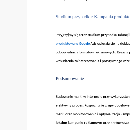
Studium przypadku: Kampania produkt
Przyjrzyjmy si
ę teraz studium przypadku udanej 
produktowa w Google
Ads
opiera
ła się na dokł
odpowiednich format
ów reklamowych. Kreacja 
wzbudzenia zainteresowania i pozytywnego wize
Podsumowanie
Budowanie marki w Internecie przy wykorzysta
efektywny proces. Rozpoznanie grupy docelowe
marki oraz monitorowanie i optymalizacja kampan
lokalne kampanie reklamowe
oraz partnerstwa 