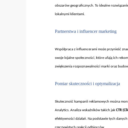
obszar
ów geograficznych. To idealne rozwi
ązanie
lokalnymi klientami.
Partnerstwa i influencer marketing
Wspó
łpraca z influencerami może przynieść zna
swoje lojalne społeczności, kt
óre ufaj
ą ich reko
zwiększenia rozpoznawalności marki oraz budow
Pomiar skuteczno
ści i optymalizacja
Skuteczno
ść kampanii reklamowych można monit
Analytics. Analiza wskaźnik
ów takich jak
CTR (Cl
efektywności działań. Na podstawie tych danyc
rzeczywistych reakcji odbiorc
ów.