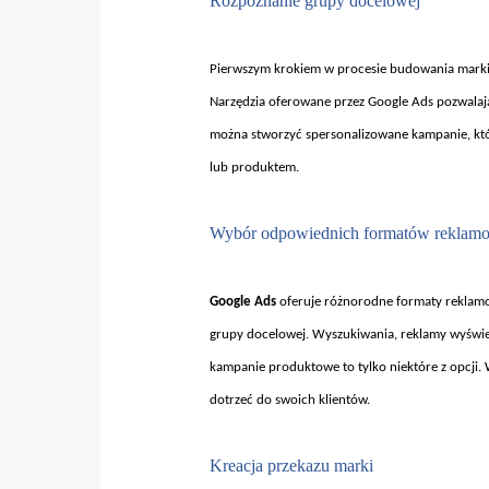
Rozpoznanie grupy docelowej
Pierwszym krokiem w procesie budowania mark
Narzędzia oferowane przez Google Ads pozwalają
można stworzyć spersonalizowane kampanie, kt
lub produktem.
Wybór odpowiednich formatów reklam
Google Ads
oferuje ró
żnorodne formaty reklamo
grupy docelowej. Wyszukiwania, reklamy wyświe
kampanie produktowe to tylko niekt
óre z opcji.
dotrze
ć do swoich klient
ów.
Kreacja przekazu marki