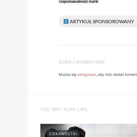
rozpoznawalności marki
ARTYKUŁ SPONSOROWANY
DODAJ KOMENTARZ
Musisz się
zalogować
, aby móc dodać koment
YOU MAY ALSO LIKE
CIEKAWOSTKI