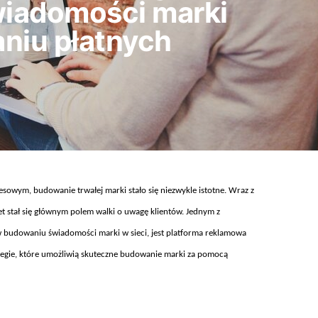
iadomości marki
niu płatnych
sowym, budowanie trwałej marki stało się niezwykle istotne. Wraz z
 stał się gł
ównym polem walki o uwag
ę klient
ów. Jednym z
w budowaniu
świadomości marki w sieci, jest platforma reklamowa
gie, kt
óre umo
żliwią skuteczne budowanie marki za pomocą