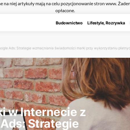
e na niej artykuły mają na celu pozycjonowanie stron www. Żade
opłacone.
Budownictwo
Lifestyle, Rozrywka
ogle Ads: Strategie wzmacniania świadomości marki przy wykorzystaniu płatny
 w Internecie z
Ads: Strategie