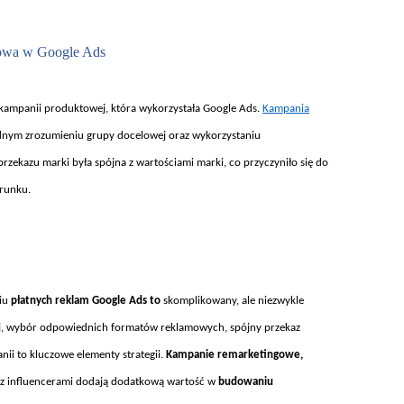
owa w Google Ads
kampanii produktowej, kt
óra wykorzysta
ła Google Ads.
Kampania
adnym zrozumieniu grupy docelowej oraz wykorzystaniu
przekazu marki by
ła sp
ójna z warto
ściami marki, co przyczyniło się do
runku.
niu
p
łatnych reklam Google Ads to
skomplikowany, ale niezwykle
j, wyb
ór odpowiednich formatów reklamowych, spójny przekaz
ii to kluczowe elementy strategii.
Kampanie remarketingowe,
z influencerami dodaj
ą dodatkową wartość w
budowaniu