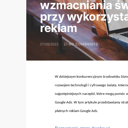
wzmacniania św
przy wykorzysta
reklam
07/09/2023
NO COMMENTS
W dzisiejszym konkurencyjnym
środowisku bizne
rozwojem technologii i cyfrowego świata, Internet
najpot
ężniejszych narzędzi, kt
óre mog
ą pom
óc 
Google Ads. W tym artykule przedstawiamy strate
płatnych reklam Google Ads.