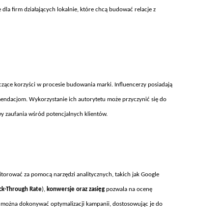
 dla firm działających lokalnie, kt
óre chc
ą budować relacje z
czące korzyści w procesie budowania marki. Influencerzy posiadają
mendacjom. Wykorzystanie ich autorytetu może przyczynić się do
y zaufania wśr
ód potencjalnych klientów.
orować za pomocą narzędzi analitycznych, takich jak Google
ick-Through Rate
),
konwersje oraz zasi
ęg
pozwala na ocenę
h można dokonywać optymalizacji kampanii, dostosowując je do