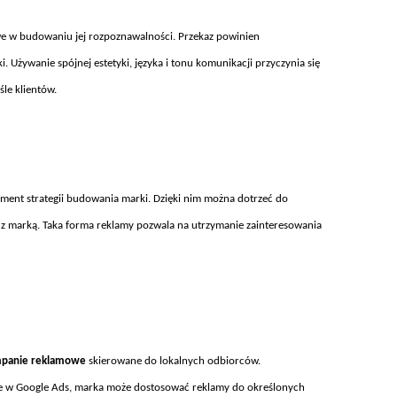
we w budowaniu jej rozpoznawalno
ści. Przekaz powinien
ki. Używanie sp
ójnej estetyki, j
ęzyka i tonu komunikacji przyczynia się
śle klient
ów.
lement strategii budowania marki. Dzięki nim można dotrzeć do
t z marką. Taka forma reklamy pozwala na utrzymanie zainteresowania
panie reklamowe
skierowane do lokalnych odbiorc
ów.
ne w Google Ads, marka może dostosować reklamy do określonych