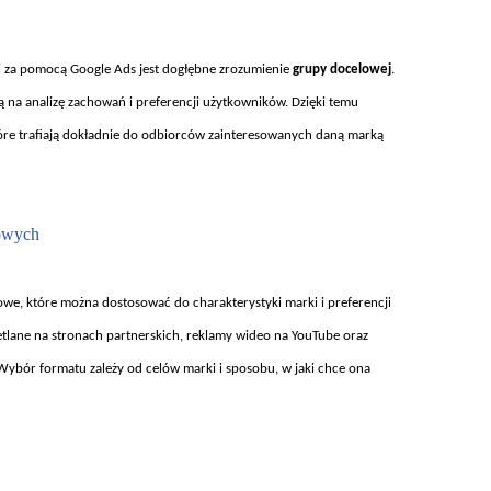
i za pomoc
ą Google Ads jest dogłębne zrozumienie
grupy docelowej
.
 na analizę zachowań i preferencji użytkownik
ów. Dzi
ęki temu
óre trafiaj
ą dokładnie do odbiorc
ów zainteresowanych dan
ą marką
owych
we, kt
óre mo
żna dostosować do charakterystyki marki i preferencji
tlane na stronach partnerskich, reklamy wideo na YouTube oraz
 Wybór formatu zale
ży od cel
ów marki i sposobu, w jaki chce ona