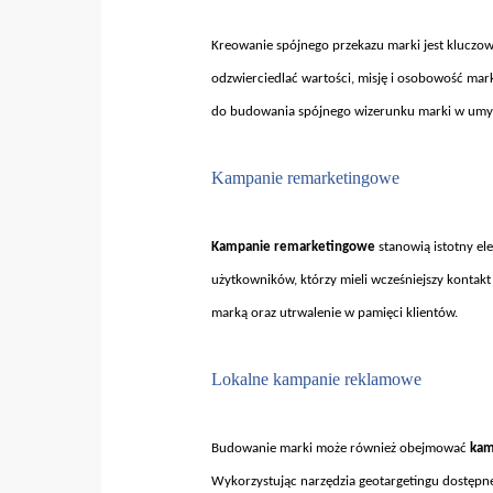
Kreowanie spójnego przekazu marki jest kluczo
odzwierciedlać wartości, misję i osobowość mar
do budowania sp
ójnego wizerunku marki w umy
Kampanie remarketingowe
Kampanie remarketingowe
stanowi
ą istotny e
użytkownik
ów, którzy mieli wcze
śniejszy kontak
marką oraz utrwalenie w pamięci klient
ów.
Lokalne kampanie reklamowe
Budowanie marki mo
że r
ównie
ż obejmować
kam
Wykorzystuj
ąc narzędzia geotargetingu dostęp