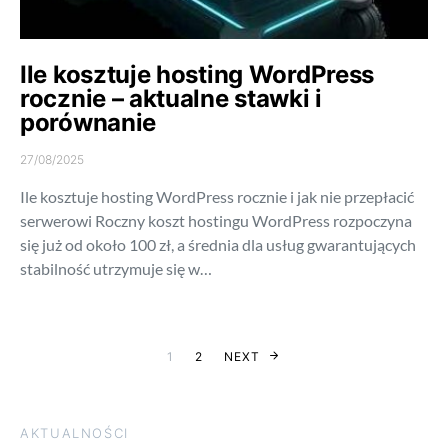
Ile kosztuje hosting WordPress
rocznie – aktualne stawki i
porównanie
27/08/2025
Ile kosztuje hosting WordPress rocznie i jak nie przepłacić
serwerowi Roczny koszt hostingu WordPress rozpoczyna
się już od około 100 zł, a średnia dla usług gwarantujących
stabilność utrzymuje się w…
Stronicowanie 
1
2
NEXT
AKTUALNOŚCI