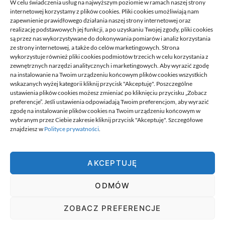
W celu świadczenia usług na najwyższym poziomie w ramach naszej strony
internetowej korzystamy z plików cookies. Pliki cookies umożliwiają nam
zapewnienie prawidłowego działania naszej strony internetowej oraz
realizację podstawowych jej funkcji, a po uzyskaniu Twojej zgody, pliki cookies
są przez nas wykorzystywane do dokonywania pomiarów i analiz korzystania
ze strony internetowej, a także do celów marketingowych. Strona
Przeniesienie księgowości JDG do
wykorzystuje również pliki cookies podmiotów trzecich w celu korzystania z
nowego biura: kroki
zewnętrznych narzędzi analitycznych i marketingowych. Aby wyrazić zgodę
na instalowanie na Twoim urządzeniu końcowym plików cookies wszystkich
21/06/2026
wskazanych wyżej kategorii kliknij przycisk "Akceptuję". Poszczególne
ustawienia plików cookies możesz zmieniać po kliknięciu przycisku „Zobacz
preferencje”. Jeśli ustawienia odpowiadają Twoim preferencjom, aby wyrazić
zgodę na instalowanie plików cookies na Twoim urządzeniu końcowym w
wybranym przez Ciebie zakresie kliknij przycisk "Akceptuję". Szczegółowe
znajdziesz w
Polityce prywatności
.
Best.
AKCEPTUJĘ
Best. to miejsce w którym znajdziesz informacje najlepiej dobrane
do ciebie. To miejsce na wyselekcjonowane, wartościowe
ODMÓW
publikacje, których nigdzie indziej nie ma. Miejsce jest tworzone
przez ciekawych ludzi, ludzi pełnych pasji.
wizytówki nap
ZOBACZ PREFERENCJE