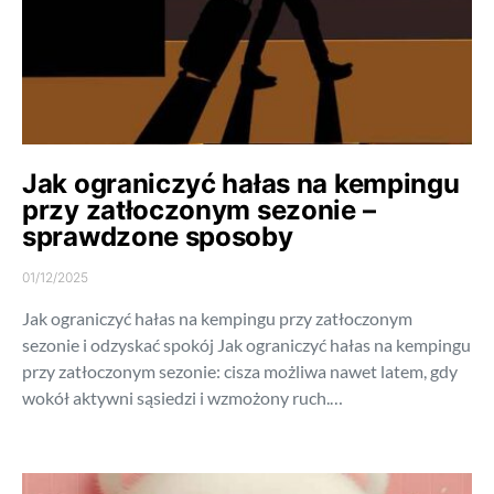
Jak ograniczyć hałas na kempingu
przy zatłoczonym sezonie –
sprawdzone sposoby
01/12/2025
Jak ograniczyć hałas na kempingu przy zatłoczonym
sezonie i odzyskać spokój Jak ograniczyć hałas na kempingu
przy zatłoczonym sezonie: cisza możliwa nawet latem, gdy
wokół aktywni sąsiedzi i wzmożony ruch.…