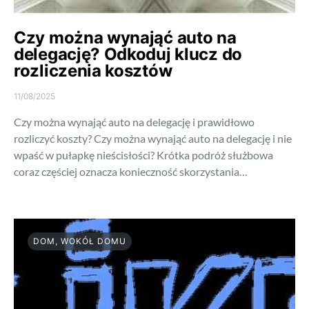
Czy można wynająć auto na
delegację? Odkoduj klucz do
rozliczenia kosztów
11/08/2025
Czy można wynająć auto na delegację i prawidłowo
rozliczyć koszty? Czy można wynająć auto na delegację i nie
wpaść w pułapkę nieścisłości? Krótka podróż służbowa
coraz częściej oznacza konieczność skorzystania…
DOM, WOKÓŁ DOMU