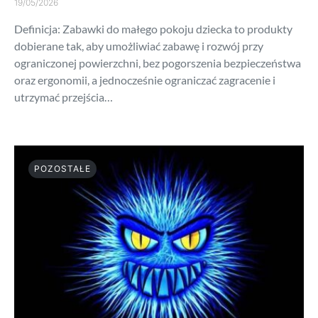
19/05/2026
Definicja: Zabawki do małego pokoju dziecka to produkty
dobierane tak, aby umożliwiać zabawę i rozwój przy
ograniczonej powierzchni, bez pogorszenia bezpieczeństwa
oraz ergonomii, a jednocześnie ograniczać zagracenie i
utrzymać przejścia…
POZOSTAŁE