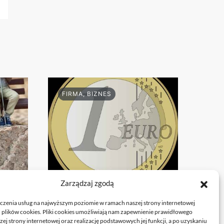
FIRMA, BIZNES
Zarządzaj zgodą
jak
Przeniesienie
księgowości JDG do
czenia usług na najwyższym poziomie w ramach naszej strony internetowej
 plików cookies. Pliki cookies umożliwiają nam zapewnienie prawidłowego
nowego biura: kroki
zej strony internetowej oraz realizację podstawowych jej funkcji, a po uzyskaniu