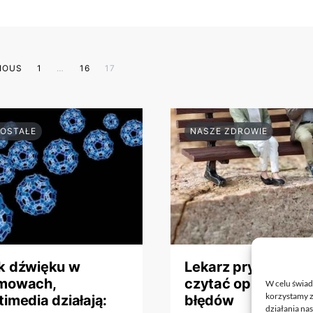
Stronicowanie wpisów
IOUS
1
…
16
17
OSTAŁE
NASZE ZDROWIE
k dźwięku w
Lekarz prywatnie: 
mowach,
czytać opinie bez
W celu świad
korzystamy z
timedia działają:
błędów
działania nas