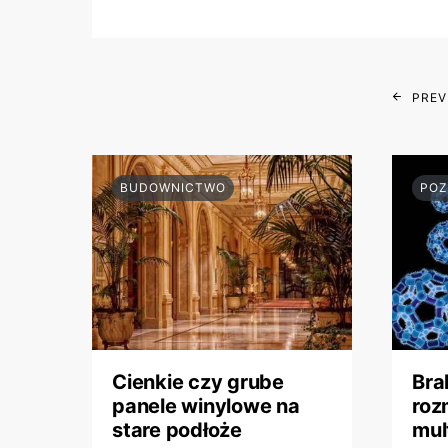
PREV
BUDOWNICTWO
POZ
Cienkie czy grube
Bra
panele winylowe na
roz
stare podłoże
mul