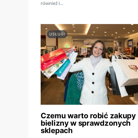
również i…
USŁUGI
Czemu warto robić zakupy
bielizny w sprawdzonych
sklepach